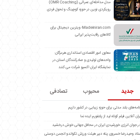
مدل مداخله‌ای عمرائی (OMR Coaching)
رویکردی نوین در حوزه کوچینگ و تحول فردی
Madeiniran.com؛ ویترین دیجیتال برای
کالاهای رقابت‌پذیر ایرانی
معاون امور اقتصادی استانداری هرمزگان:
واحدهای تولیدی و صادرکنندگان استان در
نمایشگاه ایران اکسپو شرکت می کنند
جدید
محبوب
تصادفی
نامه‌های بلند مدتی برای حوزه زیبایی در کشور داریم
ران آنلاین فیلم کوتاه لید از پلتفورم ایده نما
ر جوان انرژی خورشیدی ایران در محافل جهانی خوش درخشید
تاد وحیدرضا خسروی پناه دبیر هیئت ورزش تکواندو انجمن دوستی