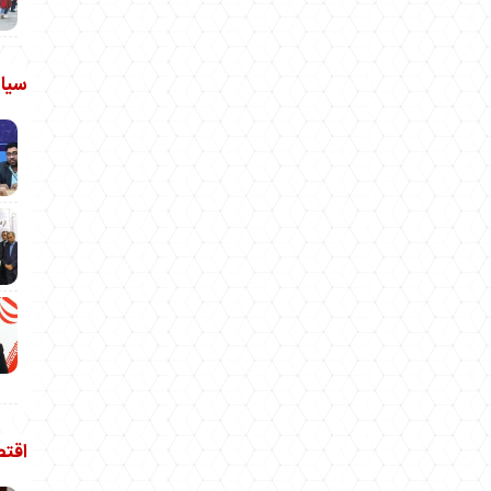
سیا
اقت