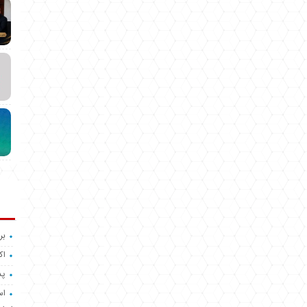
بر
اک
پد
اس