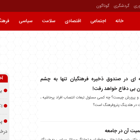
وری
گردشگری
گوناگون
خانه
اجتماعی
اقتصادی
سلامت
سیاسی
فرهن
آخ
ه ای در صندوق ذخیره فرهنگیان تنها به چشم
ان بی دفاع خواهد رفت!
بر
و پرورش چیست؟ چه کسی مسئول تبعات انتصاب افراد پرحاشیه ،
 در هلدینگ پتروفرهنگ است؟
اک
پد
میت آن در جامعه
درخ
، دکتر یاسر هشترخانی حقوقدان و تحلیلگر مسائل سیاسی به خبرنگار