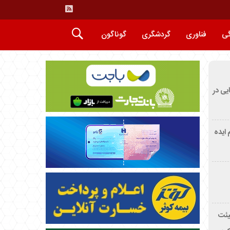
گی
فناوری
گردشگری
گوناگون
ایی در
م ایده
یئت