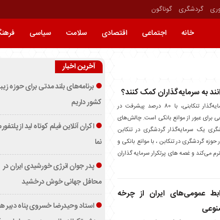
وری
گردشگری
گوناگون
خانه
اجتماعی
اقتصادی
سلامت
سیاسی
فرهن
آخرین اخبار
برنامه‌های بلند مدتی برای حوزه زیب
انند به سرمایه‌گذاران کمک کنند؟
کشور داریم
غلامرضا محتشم، سرمایه‌گذار تنکابنی، با 80 درصد پیشرفت در
هی برای عبور از موانع بانکی است. چالش‌های
اکران آنلاین فیلم کوتاه لید از پلتفور
شگری یک سرمایه‌گذار گردشگری در تنکابن
حوزه گردشگری در تنکابن ، با موانع بانکی و
نما
 می‌کند و غصه های پرتکرار سرمایه گذاران
پدر جوان انرژی خورشیدی ایران در
محافل جهانی خوش درخشید
بط عمومی‌های ایران از چرخه
استاد وحیدرضا خسروی پناه دبیر ه
نوعی