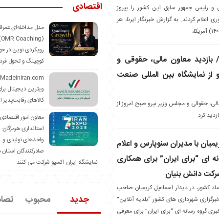
اقتصادی
 و رئیس جمهور سابق این کشور را پیروز
 اعلام کردند. به گزارش خبرنگار ایرنا، هر
مدل مداخله‌ای عمرا
hing)
رویکردی نوین در حو
بازدید معاون مالی، حقوقی و
کوچینگ و تحول فرد
 از نمایشگاه بین المللی صنعت
ویترین دیجیتال برا
کالاهای رقابت‌پذیر ا
الی، حقوقی و مجلس وزیر نیرو صبح امروز از
دید کرد.
معاون امور اقتصادی
استانداری هرمزگان:
واحدهای تولیدی و
یمیان با مدیران سنوپارس و اعلام
صادرکنندگان استان د
نه ای “برای ایران” برای همکاری
نمایشگاه ایران اکسپو شرکت می کنند
شرکت دانش بنیان
صاد کشور، در دیدار اسماعیل کریمیان صاحب
جدید
محبوب
تصا
خبرگزاری شهرداری های کشور “بلدیه آنلاین”
ی گروه رسانه ای “برای ایران” برای معرفی