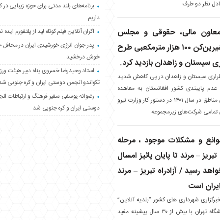
ادل نظر دو طرف
برنامه‌های بلند مدتی برای حوزه زیبایی در 
داریم
 معاون مالی، حقوقی و مجلس
اکران آنلاین فیلم کوتاه لید از پلتفورم ایده نم
پدر جوان انرژی خورشیدی ایران در محافل 
وزات نیرو از آب‌شیرین‌کن ۱۰۰ هزار مترمکعبی طرح
خوش درخشید
ی سیستان و زاهدان بازدید کرد.
استاد وحیدرضا خسروی پناه دبیر هیئت ور
اری سیستان و زاهدان در پی کاهش شدید
تکواندو انجمن دوستی ایران و کره جنوبی شد
و عدم پایبندی کشور افغانستان به معاهده
رضوانه یوسفی سفیر فرهنگ و ارتباطات ان
هیرمند، برای جلوگیری از بروز بحران و تامین بخشی از نیاز آبی این مناطق در سال ۱۴۰۱ در دستور کار وزارت نیرو
دوستی ایران و کره جنوبی شد
 تمامی شرکت‌های زیرمجموعه
انع و مشکلات موجود ، مرحله
 تبریز – مرند تا پایان پائیز امسال
واهد رسید / آزادراه تبریز – مرند
ایران است
رگزاری شهرداری های کشور “بلدیه آنلاین”
خدایار خاشع فارغ التحصیل کارشناسی ارشد از دانشکده فنی دانشگاه تهران با بیش از ۳۰ سال پیشینه مفید