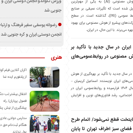
ورزش تکواندو انجمن دوستی ایران و ک
در دهه‌های اخیر، هوش مصنوعی (AI) به یکی از مهم‌ترین
یل شده است که تأثیرات عمیقی بر صنایع
جنوبی شد
مختلف، از جمله روابط عمومی (PR)، گذاشته است. در سطح
رکت‌های پیشرو از هوش مصنوعی برای بهبود
رضوانه یوسفی سفیر فرهنگ و ارتب
ه می‌برند. با این حال، در ایران،
انجمن دوستی ایران و کره جنوبی شد
 ایران در سال جدید با تأکید بر
وش مصنوعی در روابط‌عمومی‌های
هنری
اکران آنلاین فیلم کوت
 در سال جدید با تأکید بر بهره‌گیری از هوش
از پلتفورم ایده نما
ی‌های ایران نویسنده: اسماعیل کریمیان –
مدیر مسئول رسانه روابط‌عمومی هوش مصنوعی ایران مقدمه سال ۱۴۰۴ فرارسیده و روابط‌عمومی ایران در
انتقال بیشتر تب دن
اجتماعی، رشد فناوری‌های نوین و افزایش
فصول پرباران/ راه
پیشگیری از نیش پش
مدارس دولتی عادی
ایتخت قطع نمی‌شود/ اتمام طرح
هنگام ثبت‌نام حق د
ی فضای سبز اطراف تهران تا پایان
پول ندارند