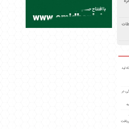
ره
اطات
اه لید
گی در
ه
ریافت