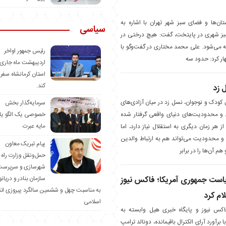
ان‌ها و فضای سبز شهر تهران با اشاره به
سیاسی
سبز شهری در پایتخت، گفت: هیچ درختی در
ه می‌شود. علی محمد مختاری در گفت‌وگو با
رئیس جمهور اواخر
ار کرد: حدود سه
اردیبهشت ماه جاری 
استان کرمانشاه سفر
کند.
ل زد
کودک و نوجوان، نسل زد در میان آزادی‌های
سرمایه‌گذار بخش
ی و محدودیت‌های دنیای واقعی گرفتار شده
خصوصی یک الگو یا
مایه عبرت
هر زمان دیگری به استقلال نیاز دارد، اما
ی و محدودیت می‌تواند هم به ارتباط والدین
️پیام تبریک معاون
م آن‌ها را در برابر
حمل‌ونقل وزارت راه 
شهرسازی و سرپرست
ریاست جمهوری آمریکا؛ فاکس نیوز
سازمان بنادر و دریان
به مناسبت چهل و ششمین سالگرد پیروزی ان
لام کرد
اسلامی
اکس نیوز و پایگاه خبری هیل وابسته به
 برآورد آرای الکترال باقیمانده، دونالد ترامپ