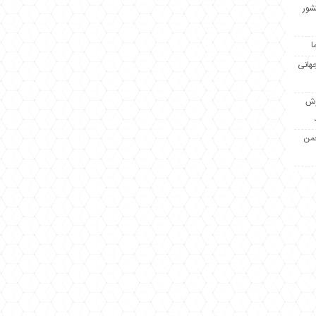
کشور
ا
جهانی
زش
جمن