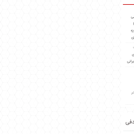
ئی
(OMR Coac
زه
ی
Madeiniran.com؛
ی
یرانی
ر
دفی