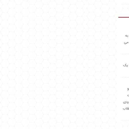
به
 می
 یک
و
وردی
قلاب