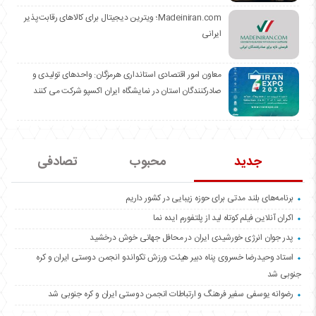
Madeiniran.com؛ ویترین دیجیتال برای کالاهای رقابت‌پذیر
ایرانی
معاون امور اقتصادی استانداری هرمزگان: واحدهای تولیدی و
صادرکنندگان استان در نمایشگاه ایران اکسپو شرکت می کنند
جدید
محبوب
تصادفی
برنامه‌های بلند مدتی برای حوزه زیبایی در کشور داریم
اکران آنلاین فیلم کوتاه لید از پلتفورم ایده نما
پدر جوان انرژی خورشیدی ایران در محافل جهانی خوش درخشید
استاد وحیدرضا خسروی پناه دبیر هیئت ورزش تکواندو انجمن دوستی ایران و کره
جنوبی شد
رضوانه یوسفی سفیر فرهنگ و ارتباطات انجمن دوستی ایران و کره جنوبی شد