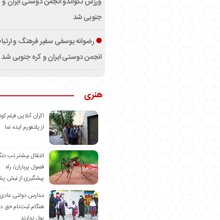
ورزش تکواندو انجمن دوستی ایران و ک
جنوبی شد
رضوانه یوسفی سفیر فرهنگ و ارتب
انجمن دوستی ایران و کره جنوبی شد
هنری
اکران آنلاین فیلم کوت
از پلتفورم ایده نما
انتقال بیشتر تب دن
فصول پرباران/ راه
پیشگیری از نیش پش
مدارس دولتی عادی
هنگام ثبت‌نام حق د
پول ندارند