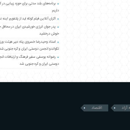
برنامه‌های بلند مدتی برای حوزه زیبایی در 
داریم
اکران آنلاین فیلم کوتاه لید از پلتفورم ایده نم
پدر جوان انرژی خورشیدی ایران در محافل 
خوش درخشید
استاد وحیدرضا خسروی پناه دبیر هیئت ور
تکواندو انجمن دوستی ایران و کره جنوبی شد
رضوانه یوسفی سفیر فرهنگ و ارتباطات ان
دوستی ایران و کره جنوبی شد
 آزاد
اقتصاد