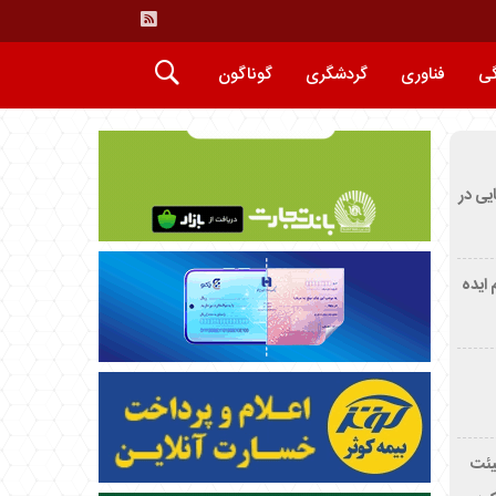
گی
فناوری
گردشگری
گوناگون
ایی در
م ایده
یئت