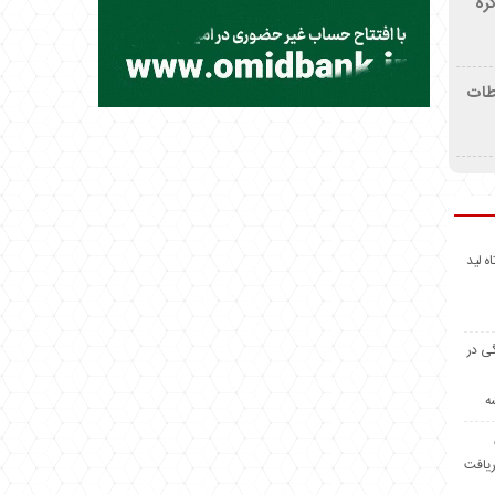
ره
اطات
اه لید
گی در
ه
ریافت