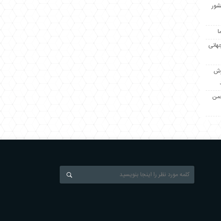
کشور
ا
جهانی
زش
جمن