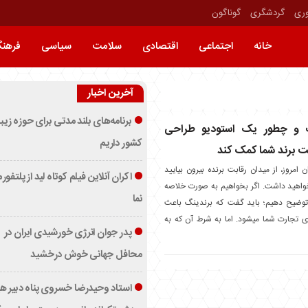
وری
گردشگری
گوناگون
خانه
اجتماعی
اقتصادی
سلامت
سیاسی
فرهن
آخرین اخبار
برنامه‌های بلند مدتی برای حوزه زیب
 و چطور یک استودیو طراحی
کشور داریم
یت برند شما کمک کند
 امروز، از میدان رقابت برنده بیرون بیایید
اکران آنلاین فیلم کوتاه لید از پلتفور
خواهید داشت. اگر بخواهیم به صورت خلاصه
نما
ضیح دهیم؛ باید گفت که برندینگ باعث
 تجارت شما میشود. اما به شرط آن که به
پدر جوان انرژی خورشیدی ایران در
محافل جهانی خوش درخشید
استاد وحیدرضا خسروی پناه دبیر ه