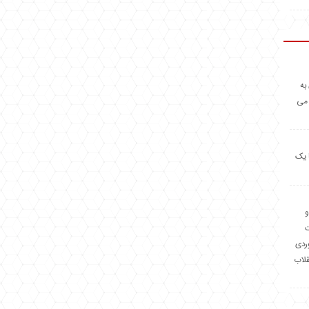
به
 می
 یک
و
وردی
قلاب