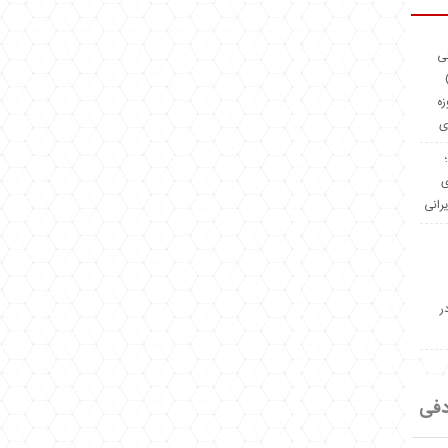
ئی
(OMR Coac
زه
ی
Madeiniran.com؛
ی
یرانی
ر
دفی