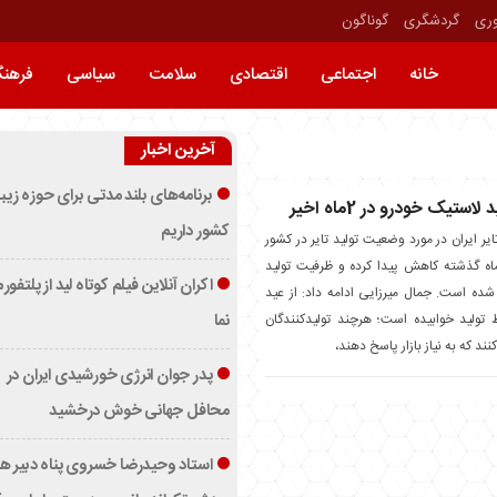
وری
گردشگری
گوناگون
خانه
اجتماعی
اقتصادی
سلامت
سیاسی
فرهن
آخرین اخبار
برنامه‌های بلند مدتی برای حوزه زیب
ستیک خودرو در 2ماه اخیر
کشور داریم
 ایران در مورد وضعیت تولید تایر در کشور
فت: تولید تایر در 2‌ماه گذشته کاهش پیدا کرده و ظرفیت تولید
اکران آنلاین فیلم کوتاه لید از پلتفور
 شده است. جمال میرزایی ادامه داد: از عید
تولید خوابیده است؛ هرچند تولیدکنندگان
نما
د که به نیاز بازار پاسخ دهند،
پدر جوان انرژی خورشیدی ایران در
محافل جهانی خوش درخشید
استاد وحیدرضا خسروی پناه دبیر ه