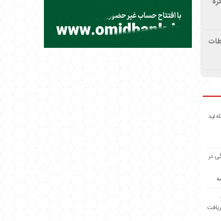
ره
اطات
اه لید
گی در
ه
ریافت