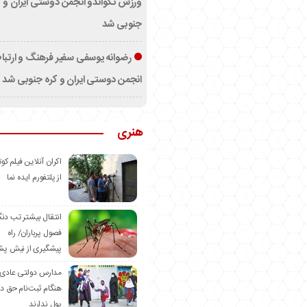
ورزش تکواندو انجمن دوستی ایران و ک
جنوبی شد
رضوانه یوسفی سفیر فرهنگ و ارتب
انجمن دوستی ایران و کره جنوبی شد
هنری
اکران آنلاین فیلم کوت
از پلتفورم ایده نما
انتقال بیشتر تب دن
فصول پرباران/ راه
پیشگیری از نیش پش
مدارس دولتی عادی
هنگام ثبت‌نام حق د
پول ندارند