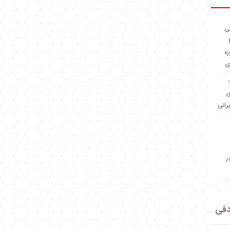
ئی
(OMR Coac
زه
ی
Madeiniran.com؛
ی
یرانی
ر
دفی