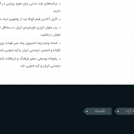
برنامه‌های بلند مدتی برای حوزه زیبایی در 
داریم
اکران آنلاین فیلم کوتاه لید از پلتفورم ایده نم
پدر جوان انرژی خورشیدی ایران در محافل 
خوش درخشید
استاد وحیدرضا خسروی پناه دبیر هیئت ور
تکواندو انجمن دوستی ایران و کره جنوبی شد
رضوانه یوسفی سفیر فرهنگ و ارتباطات ان
دوستی ایران و کره جنوبی شد
 آزاد
اقتصاد