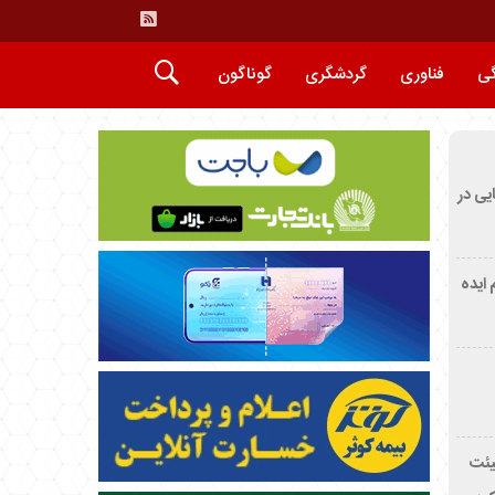
گی
فناوری
گردشگری
گوناگون
ایی در
م ایده
یئت