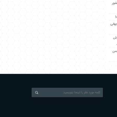
کشور
ا
جهانی
زش
جمن