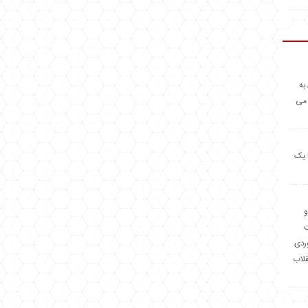
به
 می
 یک
و
وردی
قلاب