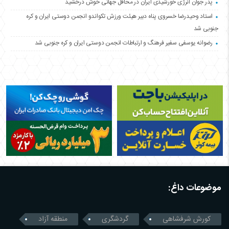
پدر جوان انرژی خورشیدی ایران در محافل جهانی خوش درخشید
استاد وحیدرضا خسروی پناه دبیر هیئت ورزش تکواندو انجمن دوستی ایران و کره
جنوبی شد
رضوانه یوسفی سفیر فرهنگ و ارتباطات انجمن دوستی ایران و کره جنوبی شد
موضوعات داغ:
کورش شرفشاهی
گردشگری
منطقه آزاد