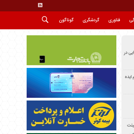
گی
فناوری
گردشگری
گوناگون
ایی در
م ایده
یئت