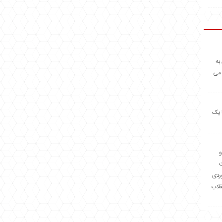
به
 می
 یک
و
وردی
قلاب