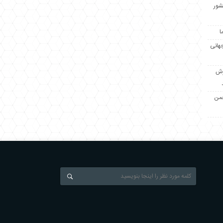
کشور
ا
جهانی
زش
جمن