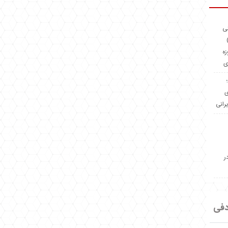
ئی
(OMR Coac
زه
ی
Madeiniran.com؛
ی
یرانی
ر
دفی