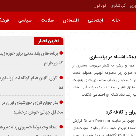
وری
گردشگری
گوناگون
خانه
اجتماعی
اقتصادی
سلامت
سیاسی
فرهن
آخرین اخبار
برنامه‌های بلند مدتی برای حوزه زیب
کشور داریم
 مهم و بزرگی به شمار می‌رفت. بسیاری از
ه عنوان زیر مجموعه توییتر، همواره تحت
اکران آنلاین فیلم کوتاه لید از پلتفور
بران در محیطی جذاب مدام توییت و ریتوییت
 متفق القول بودند که یک پرنده آبی، شاد،
نما
یه رقبا، نماد شبکه ای اجتماعی شگفت
پدر جوان انرژی خورشیدی ایران در
ان را کلافه کرد
محافل جهانی خوش درخشید
هزاران کاربر از سراسر جهان در سایت Down Detector گزارش
استاد وحیدرضا خسروی پناه دبیر ه
 صفحه توییتر خود مشکل دارند، توییت‌های
 یا دنبال‌کنندگانشان ناپدید شده‌اند. امروز