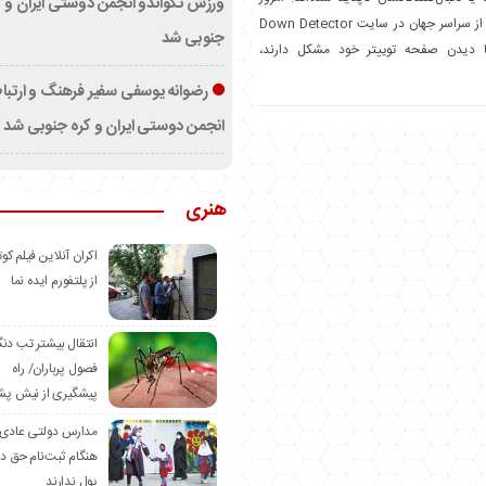
ورزش تکواندو انجمن دوستی ایران و ک
بعدازظهر، هزاران کاربر از سراسر جهان در سایت Down Detector
جنوبی شد
با دیدن صفحه توییتر خود مشکل دارند،
رضوانه یوسفی سفیر فرهنگ و ارتب
انجمن دوستی ایران و کره جنوبی شد
هنری
اکران آنلاین فیلم کوت
از پلتفورم ایده نما
انتقال بیشتر تب دن
فصول پرباران/ راه
پیشگیری از نیش پش
مدارس دولتی عادی
هنگام ثبت‌نام حق د
پول ندارند