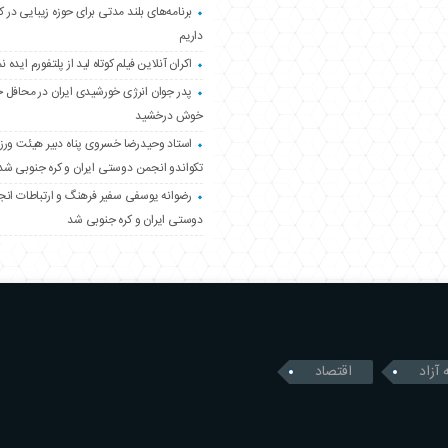
برنامه‌های بلند مدتی برای حوزه زیبایی در 
داریم
اکران آنلاین فیلم کوتاه لید از پلتفورم ایده نم
پدر جوان انرژی خورشیدی ایران در محافل 
خوش درخشید
استاد وحیدرضا خسروی پناه دبیر هیئت ور
تکواندو انجمن دوستی ایران و کره جنوبی شد
رضوانه یوسفی سفیر فرهنگ و ارتباطات ان
دوستی ایران و کره جنوبی شد
 آزاد
اقتصاد