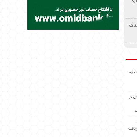
ره
اطات
اه لید
گی در
ه
ریافت