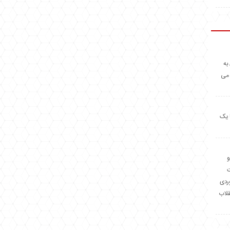
به
 می
 یک
و
وردی
قلاب