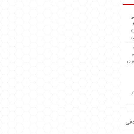
ئی
(OMR Coac
زه
ی
Madeiniran.com؛
ی
یرانی
ر
دفی