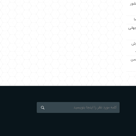
کشور
ا
جهانی
زش
جمن