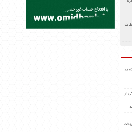
ره
اطات
اه لید
گی در
ه
ریافت