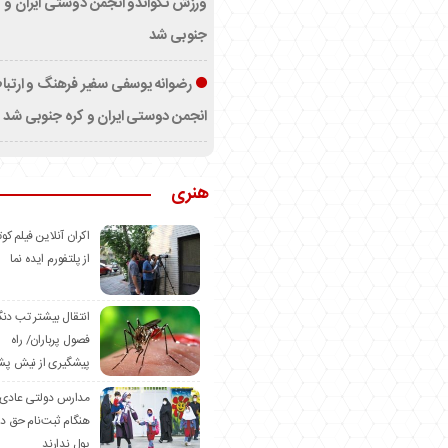
ورزش تکواندو انجمن دوستی ایران و ک
جنوبی شد
رضوانه یوسفی سفیر فرهنگ و ارتب
انجمن دوستی ایران و کره جنوبی شد
هنری
اکران آنلاین فیلم کوت
از پلتفورم ایده نما
انتقال بیشتر تب دن
فصول پرباران/ راه
پیشگیری از نیش پش
مدارس دولتی عادی
هنگام ثبت‌نام حق د
پول ندارند