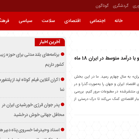
وری
گردشگری
گوناگون
خانه
اجتماعی
اقتصادی
سلامت
سیاسی
فرهن
آخرین اخبار
برنامه‌های بلند مدتی برای حوزه زیب
زمان خرید خودرو با درآمد متوسط در ایران 18 ماه
کشور داریم
یران» به سال چهارم رسید. ما در این بخش‌
اکران آنلاین فیلم کوتاه لید از پلتفور
اقتصاد ایران و جهان را به‌صورت گذرا و در
نما
ای منتشرشده در مطبوعات مرور کنیم: بررسی
ار اقتصادی کمک می‌کند تا درک درستی از
پدر جوان انرژی خورشیدی ایران در
محافل جهانی خوش درخشید
استاد وحیدرضا خسروی پناه دبیر ه