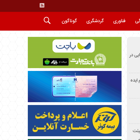
گی
فناوری
گردشگری
گوناگون
ایی در
م ایده
یئت