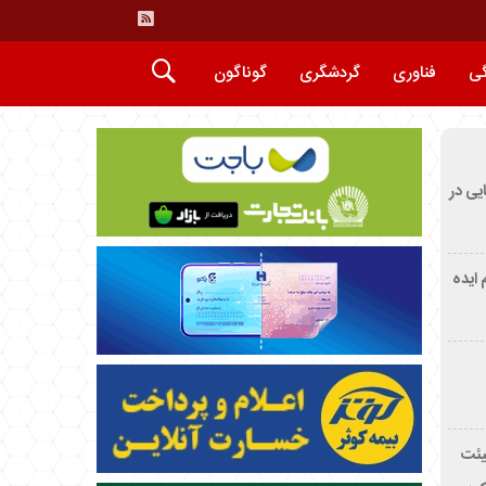
گی
فناوری
گردشگری
گوناگون
ایی در
م ایده
یئت