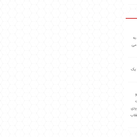
به
 می
 یک
و
وردی
قلاب