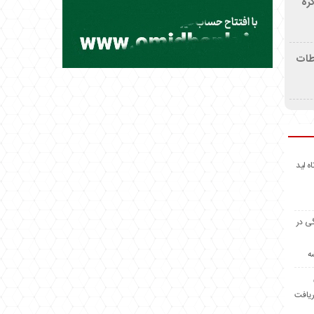
ره
اطات
اه لید
گی در
ه
ریافت