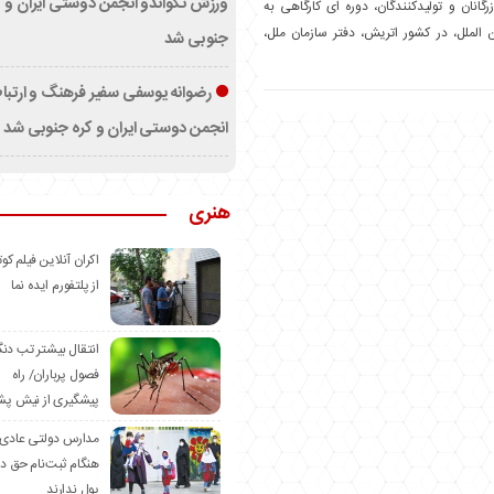
ورزش تکواندو انجمن دوستی ایران و ک
زرگانان و تولیدکنندگان، دوره ای کارگاهی به
 الملل، در کشور اتریش، دفتر سازمان ملل،
جنوبی شد
رضوانه یوسفی سفیر فرهنگ و ارتب
انجمن دوستی ایران و کره جنوبی شد
هنری
اکران آنلاین فیلم کوت
از پلتفورم ایده نما
انتقال بیشتر تب دن
فصول پرباران/ راه
پیشگیری از نیش پش
مدارس دولتی عادی
هنگام ثبت‌نام حق د
پول ندارند