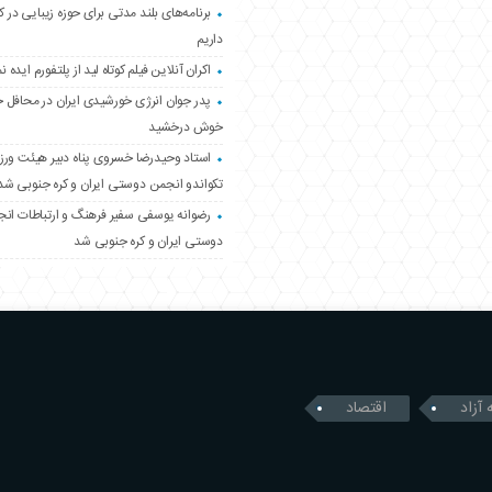
برنامه‌های بلند مدتی برای حوزه زیبایی در 
داریم
اکران آنلاین فیلم کوتاه لید از پلتفورم ایده نم
پدر جوان انرژی خورشیدی ایران در محافل 
خوش درخشید
استاد وحیدرضا خسروی پناه دبیر هیئت ور
تکواندو انجمن دوستی ایران و کره جنوبی شد
رضوانه یوسفی سفیر فرهنگ و ارتباطات ان
دوستی ایران و کره جنوبی شد
 آزاد
اقتصاد