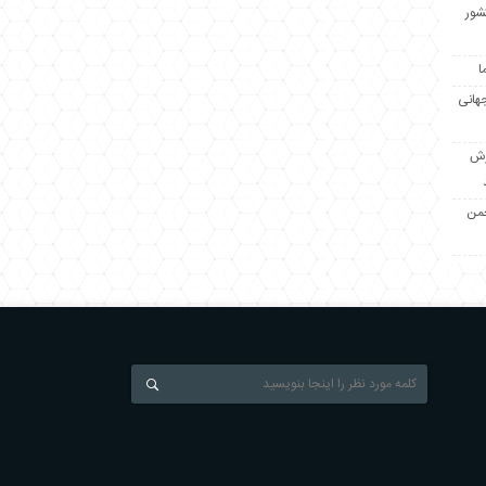
کشور
ا
جهانی
زش
جمن