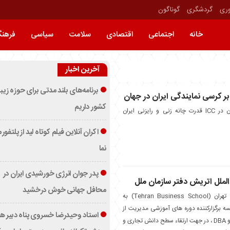
وری
گردشگری
گوناگون
خانه
اجتماعی
اقتصادی
سلامت
سیاسی
فرهن
آخرین اخبار
برنامه‌های بلند مدتی برای حوزه زیب
بر کرسی نمایندگی ایران در جهان
کشور داریم
با عضویت بیمه تعاون در ICC قدرت چانه زنی و رایزنی ایران
اکران آنلاین فیلم کوتاه لید از پلتفور
نما
پدر جوان انرژی خورشیدی ایران در
لملل اتریش دفتر سازمان ملل
محافل جهانی خوش درخشید
موسسه علوم و فنون تهران (Tehran Business School) به
ه برگزارکننده دوره های آموزشی مدیریت از
استاد وحیدرضا خسروی پناه دبیر ه
جمله دوره های MBA و DBA ، در جهت ارتقاء سطح دانش تجاری و