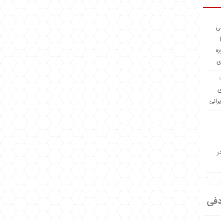
ئی
(OMR Coac
زه
ی
Madeiniran.com؛
ی
یرانی
ر
دفی