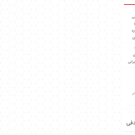
ئی
(OMR Coac
زه
ی
Madeiniran.com؛
ی
یرانی
ر
دفی