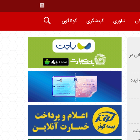
گی
فناوری
گردشگری
گوناگون
ایی در
م ایده
یئت