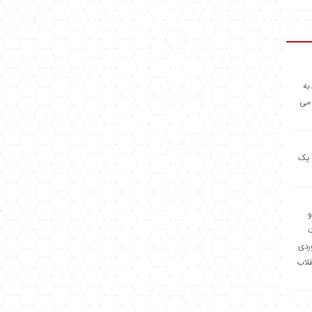
به
 می
 یک
و
وردی
قلاب