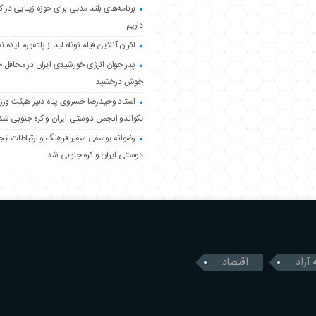
برنامه‌های بلند مدتی برای حوزه زیبایی در 
داریم
اکران آنلاین فیلم کوتاه لید از پلتفورم ایده نم
پدر جوان انرژی خورشیدی ایران در محافل 
خوش درخشید
استاد وحیدرضا خسروی پناه دبیر هیئت ور
تکواندو انجمن دوستی ایران و کره جنوبی شد
رضوانه یوسفی سفیر فرهنگ و ارتباطات ان
دوستی ایران و کره جنوبی شد
 آزاد
اقتصاد