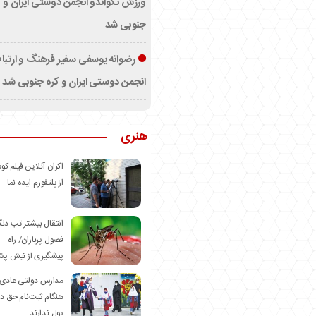
ورزش تکواندو انجمن دوستی ایران و ک
جنوبی شد
رضوانه یوسفی سفیر فرهنگ و ارتب
انجمن دوستی ایران و کره جنوبی شد
هنری
اکران آنلاین فیلم کوت
از پلتفورم ایده نما
انتقال بیشتر تب دن
فصول پرباران/ راه
پیشگیری از نیش پش
مدارس دولتی عادی
هنگام ثبت‌نام حق د
پول ندارند