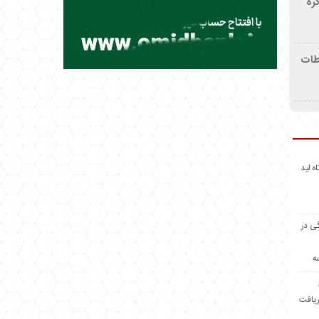
ره
اطات
اه لید
گی در
ه
ریافت