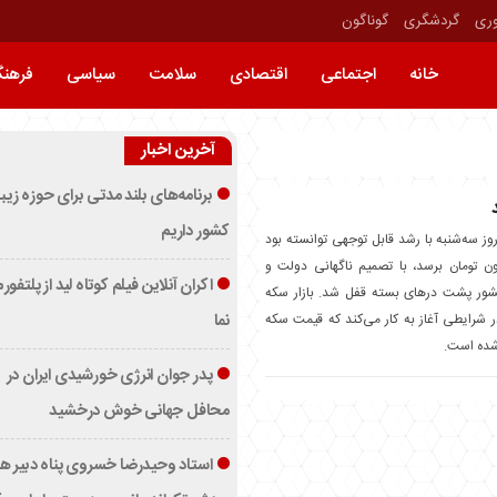
وری
گردشگری
گوناگون
خانه
اجتماعی
اقتصادی
سلامت
سیاسی
فرهن
آخرین اخبار
برنامه‌های بلند مدتی برای حوزه زیب
کشور داریم
ز سه‌شنبه با رشد قابل توجهی توانسته بود
 کانال ۲۹ میلیون تومان برسد، با تصمیم‌ ناگهانی دولت و
اکران آنلاین فیلم کوتاه لید از پلتفور
شور پشت درهای بسته قفل شد. بازار سکه
 ۱۴ مرداد در شرایطی آغاز به کار می‌کند که قیمت سکه
نما
شده است.
پدر جوان انرژی خورشیدی ایران در
محافل جهانی خوش درخشید
استاد وحیدرضا خسروی پناه دبیر ه