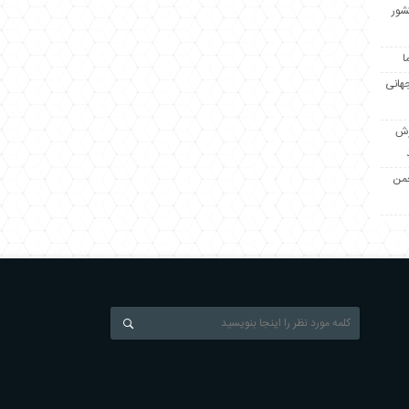
کشور
ا
جهانی
زش
جمن