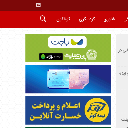
گی
فناوری
گردشگری
گوناگون
ایی در
م ایده
یئت