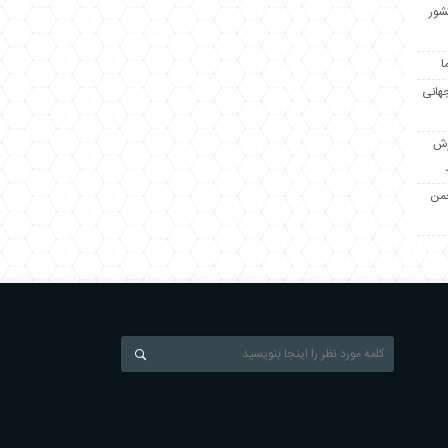
کشور
ا
جهانی
زش
جمن