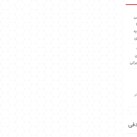
ئی
(OMR Coac
زه
ی
Madeiniran.com؛
ی
یرانی
ر
دفی