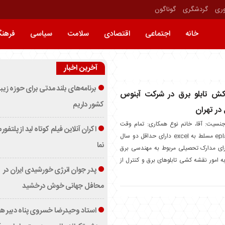
وری
گردشگری
گوناگون
خانه
اجتماعی
اقتصادی
سلامت
سیاسی
فرهن
آخرین اخبار
برنامه‌های بلند مدتی برای حوزه زیب
کش تابلو برق در شرکت آبنوس
کشور داریم
 در تهران
نسیت: آقا، خانم نوع همکاری: تمام وقت
اکران آنلاین فیلم کوتاه لید از پلتفور
مسلط به نرم افزار eplan مسلط به excel دارای حداقل دو سال
نما
رای مدارک تحصیلی مربوط به مهندسی برق
 امور نقشه کشی تابلوهای برق و کنترل از
پدر جوان انرژی خورشیدی ایران در
محافل جهانی خوش درخشید
استاد وحیدرضا خسروی پناه دبیر ه