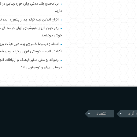
برنامه‌های بلند مدتی برای حوزه زیبایی در 
داریم
اکران آنلاین فیلم کوتاه لید از پلتفورم ایده نم
پدر جوان انرژی خورشیدی ایران در محافل 
خوش درخشید
استاد وحیدرضا خسروی پناه دبیر هیئت ور
تکواندو انجمن دوستی ایران و کره جنوبی شد
رضوانه یوسفی سفیر فرهنگ و ارتباطات ان
دوستی ایران و کره جنوبی شد
 آزاد
اقتصاد