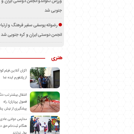
ورزش تکواندو انجمن دوستی ایران و ک
جنوبی شد
رضوانه یوسفی سفیر فرهنگ و ارتب
انجمن دوستی ایران و کره جنوبی شد
هنری
اکران آنلاین فیلم کوت
از پلتفورم ایده نما
انتقال بیشتر تب دن
فصول پرباران/ راه
پیشگیری از نیش پش
مدارس دولتی عادی
هنگام ثبت‌نام حق د
پول ندارند