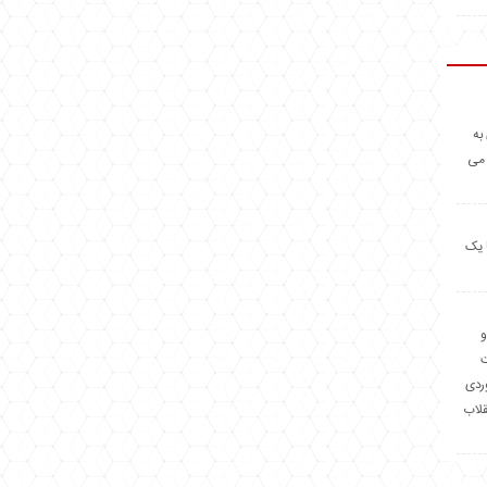
به
 می
 یک
و
وردی
قلاب