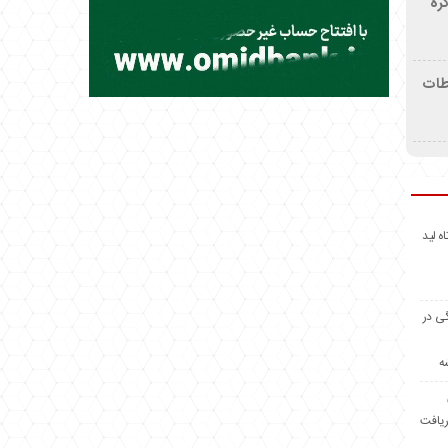
ره
اطات
اه لید
گی در
ه
ریافت