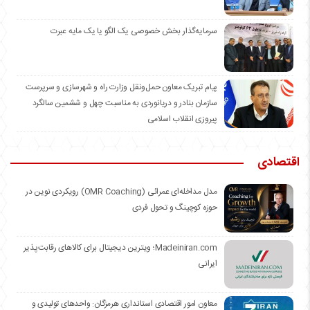
سرمایه‌گذار بخش خصوصی یک الگو یا یک مایه عبرت
️پیام تبریک معاون حمل‌ونقل وزارت راه و شهرسازی و سرپرست
سازمان بنادر و دریانوردی به مناسبت چهل و ششمین سالگرد
پیروزی انقلاب اسلامی
اقتصادی
مدل مداخله‌ای عمرائی (OMR Coaching) رویکردی نوین در
حوزه کوچینگ و تحول فردی
Madeiniran.com؛ ویترین دیجیتال برای کالاهای رقابت‌پذیر
ایرانی
معاون امور اقتصادی استانداری هرمزگان: واحدهای تولیدی و