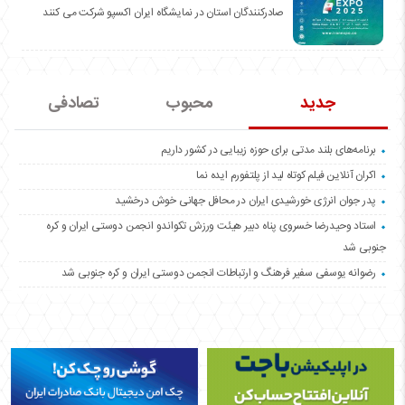
صادرکنندگان استان در نمایشگاه ایران اکسپو شرکت می کنند
جدید
محبوب
تصادفی
برنامه‌های بلند مدتی برای حوزه زیبایی در کشور داریم
اکران آنلاین فیلم کوتاه لید از پلتفورم ایده نما
پدر جوان انرژی خورشیدی ایران در محافل جهانی خوش درخشید
استاد وحیدرضا خسروی پناه دبیر هیئت ورزش تکواندو انجمن دوستی ایران و کره
جنوبی شد
رضوانه یوسفی سفیر فرهنگ و ارتباطات انجمن دوستی ایران و کره جنوبی شد