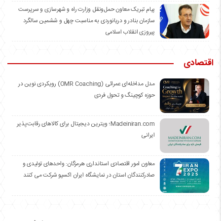
️پیام تبریک معاون حمل‌ونقل وزارت راه و شهرسازی و سرپرست
سازمان بنادر و دریانوردی به مناسبت چهل و ششمین سالگرد
پیروزی انقلاب اسلامی
اقتصادی
مدل مداخله‌ای عمرائی (OMR Coaching) رویکردی نوین در
حوزه کوچینگ و تحول فردی
Madeiniran.com؛ ویترین دیجیتال برای کالاهای رقابت‌پذیر
ایرانی
معاون امور اقتصادی استانداری هرمزگان: واحدهای تولیدی و
صادرکنندگان استان در نمایشگاه ایران اکسپو شرکت می کنند