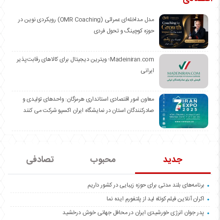
مدل مداخله‌ای عمرائی (OMR Coaching) رویکردی نوین در
حوزه کوچینگ و تحول فردی
Madeiniran.com؛ ویترین دیجیتال برای کالاهای رقابت‌پذیر
ایرانی
معاون امور اقتصادی استانداری هرمزگان: واحدهای تولیدی و
صادرکنندگان استان در نمایشگاه ایران اکسپو شرکت می کنند
جدید
محبوب
تصادفی
برنامه‌های بلند مدتی برای حوزه زیبایی در کشور داریم
اکران آنلاین فیلم کوتاه لید از پلتفورم ایده نما
پدر جوان انرژی خورشیدی ایران در محافل جهانی خوش درخشید