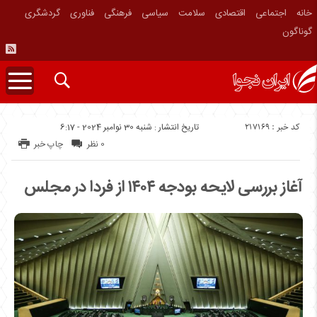
خانه
اجتماعی
اقتصادی
سلامت
سیاسی
فرهنگی
فناوری
گردشگری
گوناگون
کد خبر : 217169
تاریخ انتشار : شنبه 30 نوامبر 2024 - 6:17
0 نظر
چاپ خبر
آغاز بررسی لایحه بودجه ۱۴۰۴ از فردا در مجلس