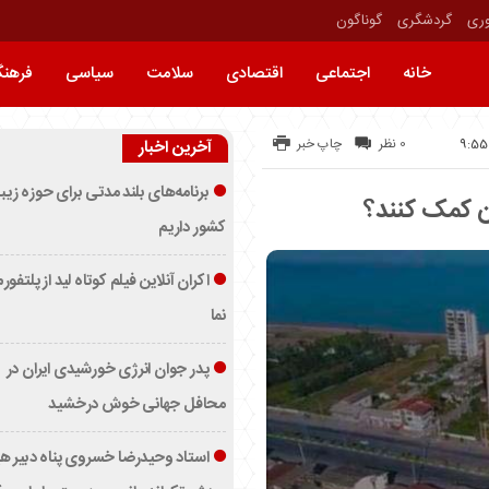
وری
گردشگری
گوناگون
خانه
اجتماعی
اقتصادی
سلامت
سیاسی
فرهن
0 نظر
چاپ خبر
آخرین اخبار
برنامه‌های بلند مدتی برای حوزه زیب
ران کمک کنند؟
کشور داریم
اکران آنلاین فیلم کوتاه لید از پلتفور
نما
پدر جوان انرژی خورشیدی ایران در
محافل جهانی خوش درخشید
استاد وحیدرضا خسروی پناه دبیر ه