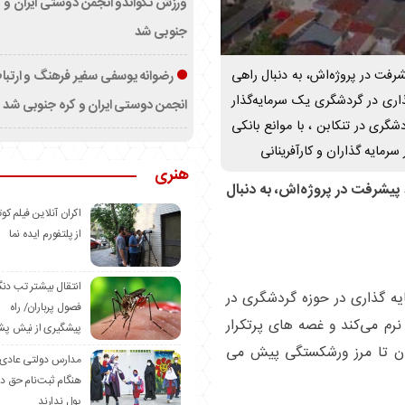
ورزش تکواندو انجمن دوستی ایران و ک
جنوبی شد
ایه‌گذار تنکابنی، با 80 درصد پیشرفت در پروژه‌اش، به دنبال راهی
رضوانه یوسفی سفیر فرهنگ و ارتب
ذاری در گردشگری یک سرمایه‌گذار
انجمن دوستی ایران و کره جنوبی شد
گری در تنکابن ، با موانع بانکی
رمایه گذاران و کارآفرینانی
هنری
، سرمایه‌گذار تنکابنی، با 80 درصد پیشرفت در پروژه‌اش، به دنبال
اکران آنلاین فیلم کوت
از پلتفورم ایده نما
انتقال بیشتر تب دن
یه گذاری در حوزه گردشگری در
فصول پرباران/ راه
نرم می‌کند و غصه های پرتکرار
پیشگیری از نیش پش
شدن تا مرز ورشکستگی پیش می
مدارس دولتی عادی
هنگام ثبت‌نام حق د
پول ندارند