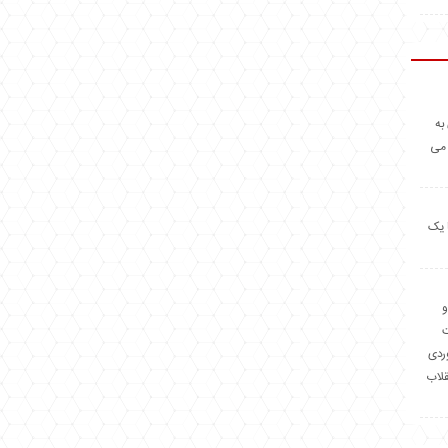
به
 می
 یک
و
وردی
قلاب