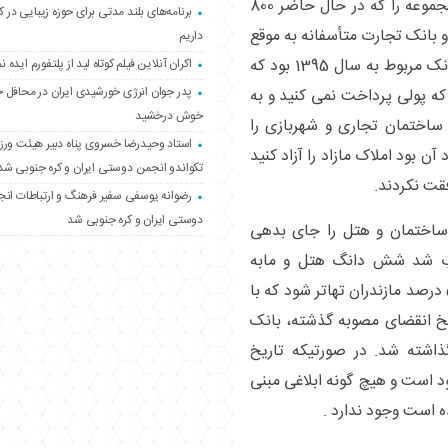
محتشم ادامه داد : املاکِ مازاد 35 درصد این مجموعه را که در حال حاضر 800
برنامه‌های بلند مدتی برای حوزه زیبایی در 
 و بانک تجارت متأسفانه به موقع
داریم
پول به ما پرداخت نکرد و آخرین پرداختی این بانک مربوط به سال 1395 بود که
اکران آنلاین فیلم کوتاه لید از پلتفورم ایده نم
پدر جوان انرژی خورشیدی ایران در محافل 
که پولی پرداخت نمی کنید و به
خوش درخشید
ساختمان تجاری و شهربازی را
استاد وحیدرضا خسروی پناه دبیر هیئت ور
 بود املاک مازاد را آزاد کنید
تکواندو انجمن دوستی ایران و کره جنوبی شد
قت نکردند.
رضوانه یوسفی سفیر فرهنگ و ارتباطات ان
دوستی ایران و کره جنوبی شد
نهاد دادیم ساختمان و هتل را جای بدهی
وب شد شش دانگ هتل و مابه
التفاوت از املاک مازاد بانک 50 درصد تهران و 50 درصد مازندران تهاتر شود که با
یخ انقضای مصوبه گذشته، بانک
گذاشته شد. در صورتیکه تاریخ
 است و هیچ گونه ابلاغی مبنی
ه است وجود ندارد .