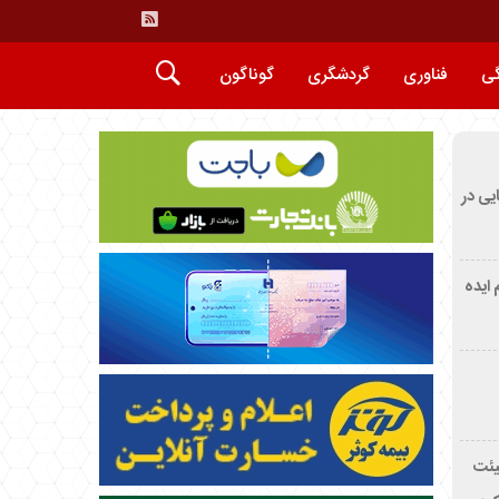
گی
فناوری
گردشگری
گوناگون
ایی در
م ایده
یئت