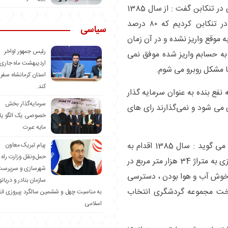
غلامرضا محتشم ، سرمایه گذار در حوزه گردشگری در تنکابن گفت : از سال 1385
شروع به ساخت یک هتل و فضای شهربازی در تنکابن کردیم که ۸۰ درصد
سیاسی
موقع واریز نشده و در آن زمان
رئیس جمهور اواخر
ه حسابم واریز شده موفق نمی
اردیبهشت ماه جاری 
با مشکل روبرو می شوم.
استان کرمانشاه سفر
کند.
 نفع بنده به عنوان سرمایه گذار
سرمایه‌گذار بخش
 می شود و نمی‌گذارند رای های
خصوصی یک الگو یا
مایه عبرت
محشتم از پروژه گردشگری – اداری و تجاری اش می گوید : سال 1385 اقدام به
️پیام تبریک معاون
حمل‌ونقل وزارت راه 
ساخت یک هتل دو طبقه تجاری و اداری و شهربازی به متراژ 34 هزار متر مربع در
شهرسازی و سرپرست
 خوش آب و هوا بودن ، دسترسی
سازمان بنادر و دریان
اخت مجموعه گردشگری انتخاب
به مناسبت چهل و ششمین سالگرد پیروزی ان
اسلامی