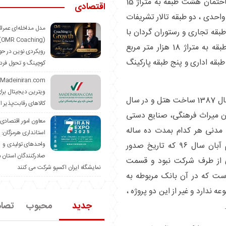
وی افزود : این مجموعه گردشگری شامل یک ساختمان هشت طبقه به متراژ 15
اقتصادی
زار و 600 مترمربع ، به ارتفاع 75 متر و هتل 44 واحدی ، دو طبقه تالار تشریفات
مدل مداخله‌ای عمرا
قه تجاری و رستوران گردان با
hing)
پیشرفت فیزیکی 75 درصد ، یک ساختمان 8 طبقه به متراژ 18 هزار متر مربع
رویکردی نوین در حو
بقه اداری و پنج طبقه پارکینگ
کوچینگ و تحول فرد
ویترین دیجیتال برا
محتشم از مشکل اش با بانک تجارت گفت : در سال 1387 ساخت هتل و در سال
کالاهای رقابت‌پذیر ا
ان میراث فرهنگی، صنایع دستی
معاون امور اقتصادی
مدنی هر کدام بمدت ده ساله
استانداری هرمزگان:
منعقد شد و هر سال این قرارداد تا تاریخ دهم آبان سال ۹۶ که تاریخ صدور
واحدهای تولیدی و
صادرکنندگان استان د
 از طرف شرکت نبود و قسمت
نمایشگاه ایران اکسپو شرکت می کنند
ست که در آن بانک مربوطه به
 ندارد و غیر از این دو پروژه ،
جدید
محبوب
تصا