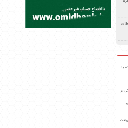
ره
اطات
اه لید
گی در
ه
ریافت