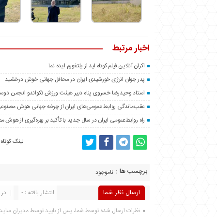
اخبار مرتبط
اکران آنلاین فیلم کوتاه لید از پلتفورم ایده نما
پدر جوان انرژی خورشیدی ایران در محافل جهانی خوش درخشید
استاد وحیدرضا خسروی پناه دبیر هیئت ورزش تکواندو انجمن دوست
عقب‌ماندگی روابط عمومی‌های ایران از چرخه جهانی هوش مصنوع
راه روابط‌عمومی ایران در سال جدید با تأکید بر بهره‌گیری از هوش 
لینک کوتاه
برچسب ها :
ناموجود
ارسال نظر شما
انتشار یافته : 0
در 
نظرات ارسال شده توسط شما، پس از تایید توسط مدیران سای