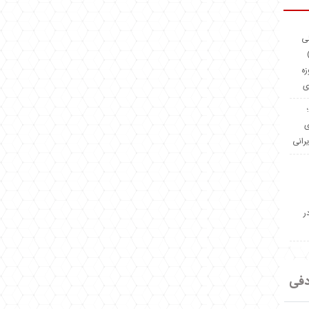
ئی
(OMR Coac
زه
ی
Madeiniran.com؛
ی
یرانی
ر
دفی