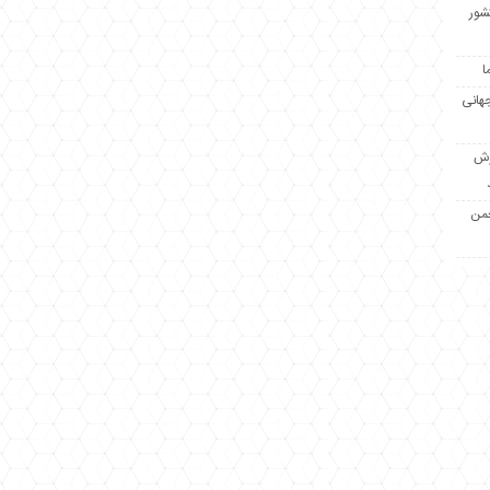
کشور
ا
جهانی
زش
جمن