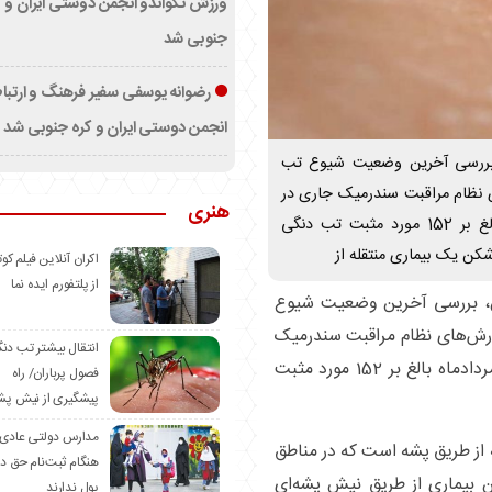
ورزش تکواندو انجمن دوستی ایران و ک
جنوبی شد
رضوانه یوسفی سفیر فرهنگ و ارتب
انجمن دوستی ایران و کره جنوبی شد
ن، بررسی آخرین وضعیت شیوع تب
 نظام مراقبت سندرمیک جاری در
هنری
کشور از ابتدای سال 1403 تا تاریخ 8 مردادماه بالغ بر 152 مورد مثبت تب دنگی
ن یک بیماری منتقله از
اکران آنلاین فیلم کوت
از پلتفورم ایده نما
این، بررسی آخرین وضعیت شیوع
رش‌های نظام مراقبت سندرمیک
انتقال بیشتر تب دن
جاری در کشور از ابتدای سال 1403 تا تاریخ 8 مردادماه بالغ بر 152 مورد مثبت
فصول پرباران/ راه
پیشگیری از نیش پش
مدارس دولتی عادی
 از طریق پشه است که در مناطق
هنگام ثبت‌نام حق د
 بیماری از طریق نیش پشه‌ای
پول ندارند