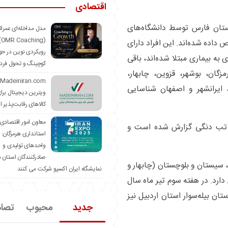
اقتصادی
استان فارس توسط دانشگاه‌های
مدل مداخله‌ای عمرا
hing)
داده شده‌اند. این افراد دارای
رویکردی نوین در حو
 به بیماری مبتلا شده‌اند، باقی
کوچینگ و تحول فرد
زگان، بوشهر، قزوین، چابهار،
 ایرانشهر و اصفهان شناسایی
ویترین دیجیتال برا
کالاهای رقابت‌پذیر ا
معاون امور اقتصادی
ری تب دنگی گزارش شده است و
استانداری هرمزگان:
واحدهای تولیدی و
صادرکنندگان استان د
 سیستان و بلوچستان (چابهار و
نمایشگاه ایران اکسپو شرکت می کنند
دارد. در هفته سوم تیر ماه سال
ن بیله‌سوار استان اردبیل نیز
جدید
محبوب
تصا