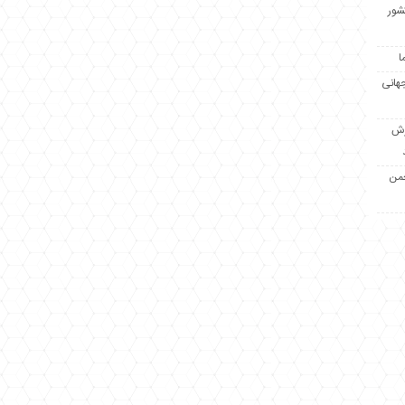
کشور
ا
جهانی
زش
جمن