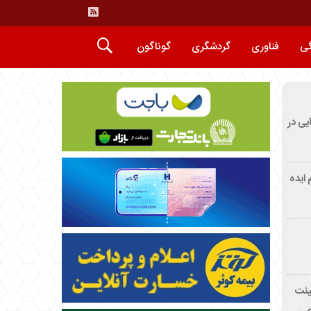
گی
فناوری
گردشگری
گوناگون
ایی در
م ایده
یئت