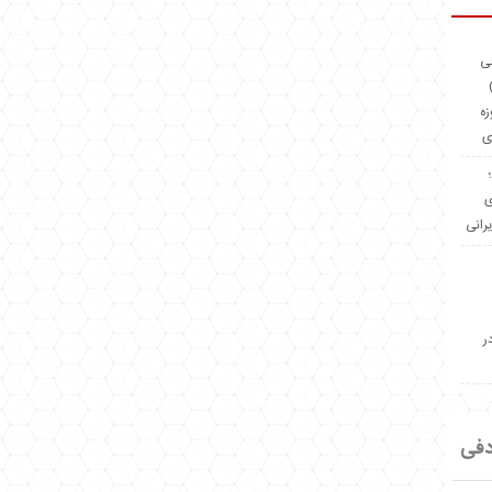
ئی
(OMR Coac
زه
ی
Madeiniran.com؛
ی
یرانی
ر
دفی