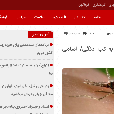
وری
گردشگری
گوناگون
خانه
اجتماعی
اقتصادی
سلامت
سیاسی
فرهن
0 نظر
چاپ خبر
آخرین اخبار
برنامه‌های بلند مدتی برای حوزه زیب
فر در کشور به تب دنگی/ اسامی
کشور داریم
اکران آنلاین فیلم کوتاه لید از پلتفور
نما
پدر جوان انرژی خورشیدی ایران در
محافل جهانی خوش درخشید
استاد وحیدرضا خسروی پناه دبیر ه