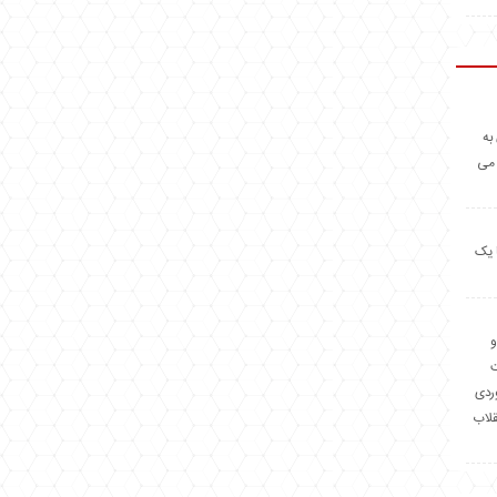
به
 می
 یک
و
وردی
قلاب