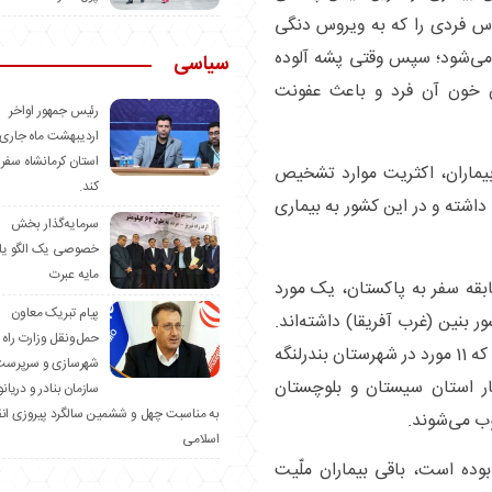
دس فردی را که به ویروس دنگی
می‌شود؛ سپس وقتی پشه آلوده
سیاسی
ن خون آن فرد و باعث عفونت
رئیس جمهور اواخر
اردیبهشت ماه جاری 
استان کرمانشاه سفر
 بیماران، اکثریت موارد تشخیص
کند.
داشته و در این کشور به بیماری
سرمایه‌گذار بخش
خصوصی یک الگو یا
مایه عبرت
سفر به کشور امارات، 7 مورد سابقه سفر به پاکستان، یک مورد
️پیام تبریک معاون
 بنین (غرب آفریقا) داشته‌اند.
حمل‌ونقل وزارت راه 
12 بیمار بدون سابقه سفر به خارج از کشور هستند که 11 مورد در شهرستان بندرلنگه
شهرسازی و سرپرست
ر استان سیستان و بلوچستان
سازمان بنادر و دریان
به مناسبت چهل و ششمین سالگرد پیروزی ان
ب می‌شوند.
اسلامی
 بوده است، باقی بیماران ملّیت