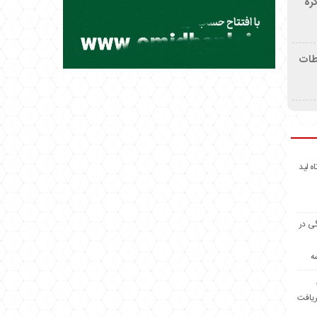
ره
اطات
اه لید
گی در
ه
ریافت