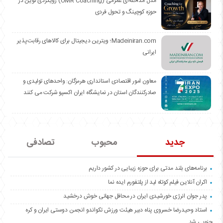
مدل مداخله‌ای عمرائی (OMR Coaching) رویکردی نوین در
حوزه کوچینگ و تحول فردی
Madeiniran.com؛ ویترین دیجیتال برای کالاهای رقابت‌پذیر
ایرانی
معاون امور اقتصادی استانداری هرمزگان: واحدهای تولیدی و
صادرکنندگان استان در نمایشگاه ایران اکسپو شرکت می کنند
جدید
محبوب
تصادفی
برنامه‌های بلند مدتی برای حوزه زیبایی در کشور داریم
اکران آنلاین فیلم کوتاه لید از پلتفورم ایده نما
پدر جوان انرژی خورشیدی ایران در محافل جهانی خوش درخشید
استاد وحیدرضا خسروی پناه دبیر هیئت ورزش تکواندو انجمن دوستی ایران و کره
جنوبی شد