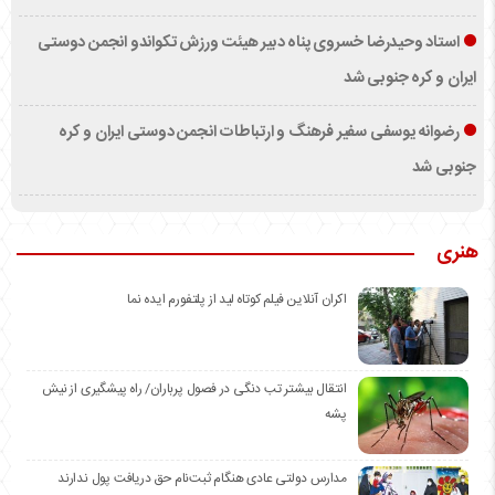
استاد وحیدرضا خسروی پناه دبیر هیئت ورزش تکواندو انجمن دوستی
ایران و کره جنوبی شد
رضوانه یوسفی سفیر فرهنگ و ارتباطات انجمن دوستی ایران و کره
جنوبی شد
هنری
اکران آنلاین فیلم کوتاه لید از پلتفورم ایده نما
انتقال بیشتر تب دنگی در فصول پرباران/ راه پیشگیری از نیش
پشه
مدارس دولتی عادی هنگام ثبت‌نام حق دریافت پول ندارند