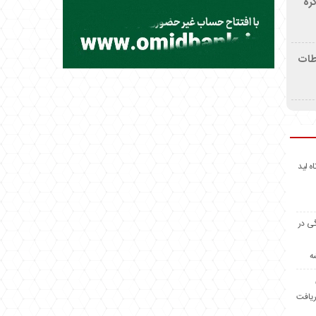
ره
اطات
اه لید
گی در
ه
ریافت