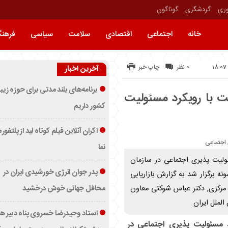
وری
گردشگری
گوناگون
خانه
اجتماعی
اقتصادی
سلامت
سیاسی
فرهن
0 نظر
چاپ خبر
آخرین اخبار
برنامه‌های بلند مدتی برای حوزه زیب
 با رویکرد مسئولیت
کشور داریم
اکران آنلاین فیلم کوتاه لید از پلتفور
نما
لیت پذیری اجتماعی در سازمان
پدر جوان انرژی خورشیدی ایران در
 برگزار شد به گزارش بازاریابی
محافل جهانی خوش درخشید
مرکزی, دکتر عباس شوکتی معاون
 الملل ایران
استاد وحیدرضا خسروی پناه دبیر ه
 مسئولیت پذیری اجتماعی در