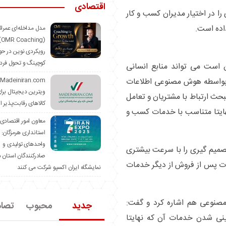
اقتصادی
در اختیار مدیران کسب و کار
اده است.
مدل مداخله‌ای عمرا
hing)
رویکردی نوین در حو
کوچینگ و تحول فرد
 است می تواند منابع انسانی
 و بواسطه هوش مصنوعی اطلاعات
ویترین دیجیتال برا
بحث ارتباط با مشتریان و تعامل
کالاهای رقابت‌پذیر ا
نهایتا متناسب با خدمات کسب و
معاون امور اقتصادی
استانداری هرمزگان:
واحدهای تولیدی و
صمیم گیری را با سرعت بیشتری
صادرکنندگان استان د
مات پس از فروش از دیگر خدمات
نمایشگاه ایران اکسپو شرکت می کنند
صنوعی هم اشاره کرد و گفت:
جدید
محبوب
تصا
نی شدن خدمات آن که نهایتا