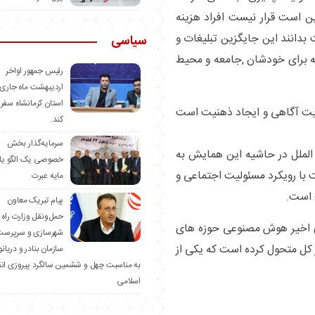
 است قرار نیست افراد هزینه
بدانند این جایگزین تبلیغات و
سیاسی
عه برای خودشان ,جامعه و محیط
رئیس جمهور اواخر
اردیبهشت ماه جاری 
استان کرمانشاه سفر
یت آگاهی و ایجاد ذهنیت است
کند.
سرمایه‌گذار بخش
 الملل در حاشیه این همایش به
خصوصی یک الگو یا
 با رویکرد مسئولیت اجتماعی و
مایه عبرت
 است.
️پیام تبریک معاون
حمل‌ونقل وزارت راه 
ای اخیر هوش مصنوعی حوزه های
شهرسازی و سرپرست
 کل متحول کرده است که یکی از
سازمان بنادر و دریان
به مناسبت چهل و ششمین سالگرد پیروزی ان
اسلامی