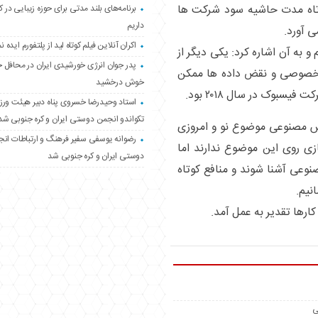
وتاه مدت حاشیه سود شرکت ها
برنامه‌های بلند مدتی برای حوزه زیبایی در 
داریم
ی آورد.
اکران آنلاین فیلم کوتاه لید از پلتفورم ایده نم
ه آن اشاره کرد: یکی دیگر از
پدر جوان انرژی خورشیدی ایران در محافل 
صوصی و نقض داده ها ممکن
خوش درخشید
سبوک در سال ۲۰۱۸ بود.
استاد وحیدرضا خسروی پناه دبیر هیئت ور
تکواندو انجمن دوستی ایران و کره جنوبی شد
س مصنوعی موضوع نو و امروزی
رضوانه یوسفی سفیر فرهنگ و ارتباطات ان
ی روی این موضوع ندارند اما
دوستی ایران و کره جنوبی شد
عی آشنا شوند و منافع کوتاه
نیم.
ارها تقدیر به عمل آمد.
ی