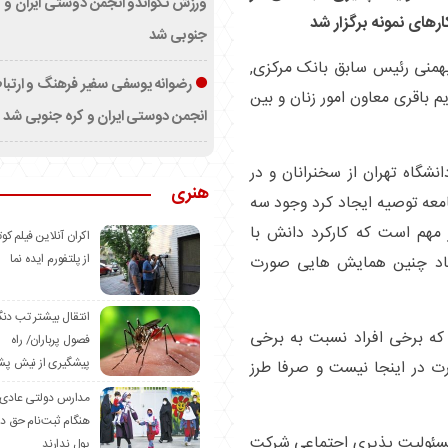
ورزش تکواندو انجمن دوستی ایران و ک
های نمونه برگزار شد
جنوبی شد
بهمنی رئیس سابق بانک مرکزی,
رضوانه یوسفی سفیر فرهنگ و ارتب
م باقری معاون امور زنان و بین
انجمن دوستی ایران و کره جنوبی شد
شگاه تهران از سخنرانان و در
هنری
معه توصیه ایجاد کرد وجود سه
 مهم است که کارکرد دانش با
اکران آنلاین فیلم کوت
از پلتفورم ایده نما
یجاد چنین همایش هایی صورت
انتقال بیشتر تب دن
که برخی افراد نسبت به برخی
فصول پرباران/ راه
پیشگیری از نیش پش
ت در اینجا نیست و صرفا طرز
مدارس دولتی عادی
هنگام ثبت‌نام حق د
 مسئولیت پذیری اجتماعی شرکت
پول ندارند