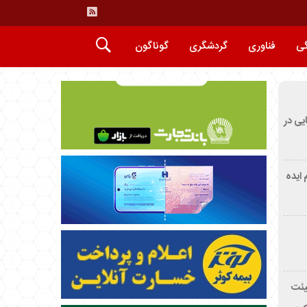
گی
فناوری
گردشگری
گوناگون
ایی در
م ایده
یئت