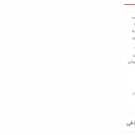
ئی
(OMR Coac
زه
ی
Madeiniran.com؛
ی
یرانی
ر
دفی