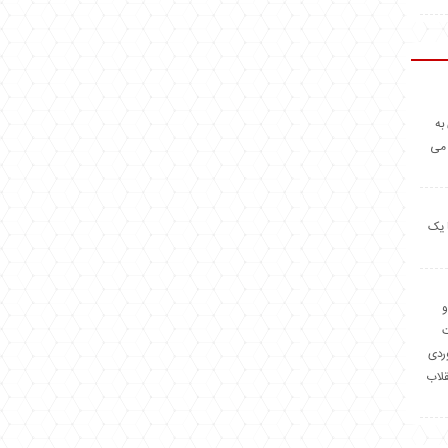
به
 می
 یک
و
وردی
قلاب