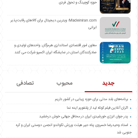
حوزه کوچینگ و تحول فردی
Madeiniran.com؛ ویترین دیجیتال برای کالاهای رقابت‌پذیر
ایرانی
معاون امور اقتصادی استانداری هرمزگان: واحدهای تولیدی و
صادرکنندگان استان در نمایشگاه ایران اکسپو شرکت می کنند
جدید
محبوب
تصادفی
برنامه‌های بلند مدتی برای حوزه زیبایی در کشور داریم
اکران آنلاین فیلم کوتاه لید از پلتفورم ایده نما
پدر جوان انرژی خورشیدی ایران در محافل جهانی خوش درخشید
استاد وحیدرضا خسروی پناه دبیر هیئت ورزش تکواندو انجمن دوستی ایران و کره
جنوبی شد