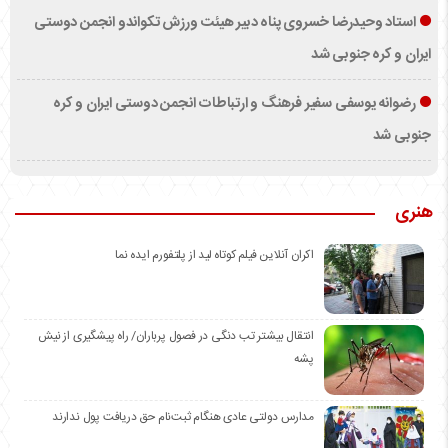
استاد وحیدرضا خسروی پناه دبیر هیئت ورزش تکواندو انجمن دوستی
ایران و کره جنوبی شد
رضوانه یوسفی سفیر فرهنگ و ارتباطات انجمن دوستی ایران و کره
جنوبی شد
هنری
اکران آنلاین فیلم کوتاه لید از پلتفورم ایده نما
انتقال بیشتر تب دنگی در فصول پرباران/ راه پیشگیری از نیش
پشه
مدارس دولتی عادی هنگام ثبت‌نام حق دریافت پول ندارند