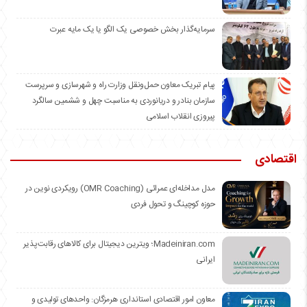
سرمایه‌گذار بخش خصوصی یک الگو یا یک مایه عبرت
️پیام تبریک معاون حمل‌ونقل وزارت راه و شهرسازی و سرپرست
سازمان بنادر و دریانوردی به مناسبت چهل و ششمین سالگرد
پیروزی انقلاب اسلامی
اقتصادی
مدل مداخله‌ای عمرائی (OMR Coaching) رویکردی نوین در
حوزه کوچینگ و تحول فردی
Madeiniran.com؛ ویترین دیجیتال برای کالاهای رقابت‌پذیر
ایرانی
معاون امور اقتصادی استانداری هرمزگان: واحدهای تولیدی و