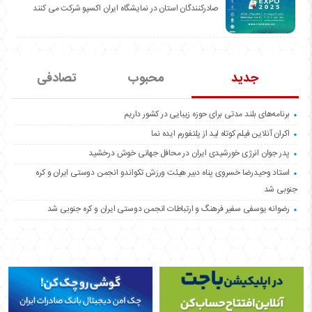
صادرکنندگان استان در نمایشگاه ایران اکسپو شرکت می کنند
جدید
محبوب
تصادفی
برنامه‌های بلند مدتی برای حوزه زیبایی در کشور داریم
اکران آنلاین فیلم کوتاه لید از پلتفورم ایده نما
پدر جوان انرژی خورشیدی ایران در محافل جهانی خوش درخشید
استاد وحیدرضا خسروی پناه دبیر هیئت ورزش تکواندو انجمن دوستی ایران و کره
جنوبی شد
رضوانه یوسفی سفیر فرهنگ و ارتباطات انجمن دوستی ایران و کره جنوبی شد