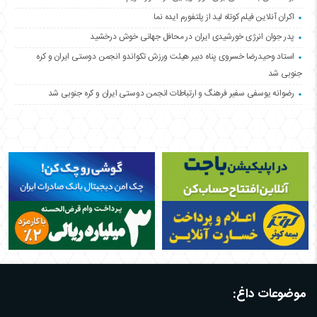
اکران آنلاین فیلم کوتاه لید از پلتفورم ایده نما
پدر جوان انرژی خورشیدی ایران در محافل جهانی خوش درخشید
استاد وحیدرضا خسروی پناه دبیر هیئت ورزش تکواندو انجمن دوستی ایران و کره
جنوبی شد
رضوانه یوسفی سفیر فرهنگ و ارتباطات انجمن دوستی ایران و کره جنوبی شد
موضوعات داغ: