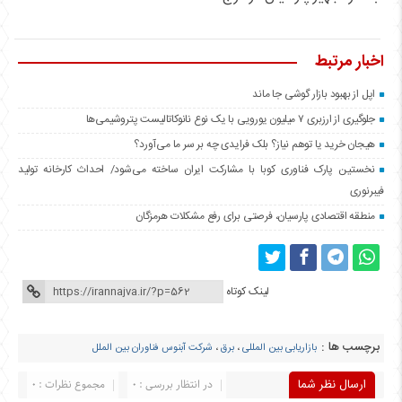
اخبار مرتبط
اپل از بهبود بازار گوشی جا ماند
جلوگیری از ارزبری ۷ میلیون یورویی با یک نوع نانوکاتالیست پتروشیمی‌ها
هیجان خرید یا توهم نیاز؟ بلک فرایدی چه بر سر ما می‌آورد؟
نخستین پارک فناوری کوبا با مشارکت ایران ساخته می‌شود/ احداث کارخانه تولید
فیبرنوری
منطقه اقتصادی پارسیان، فرصتی برای رفع مشکلات هرمزگان
لینک کوتاه
برچسب ها :
بازاریابی بین المللی
،
برق
،
شرکت آبنوس فناوران بین الملل
ارسال نظر شما
در انتظار بررسی : 0
مجموع نظرات : 0