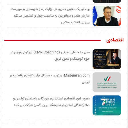
️پیام تبریک معاون حمل‌ونقل وزارت راه و شهرسازی و سرپرست
سازمان بنادر و دریانوردی به مناسبت چهل و ششمین سالگرد
پیروزی انقلاب اسلامی
اقتصادی
مدل مداخله‌ای عمرائی (OMR Coaching) رویکردی نوین در
حوزه کوچینگ و تحول فردی
Madeiniran.com؛ ویترین دیجیتال برای کالاهای رقابت‌پذیر
ایرانی
معاون امور اقتصادی استانداری هرمزگان: واحدهای تولیدی و
صادرکنندگان استان در نمایشگاه ایران اکسپو شرکت می کنند