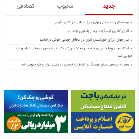
جدید
محبوب
تصادفی
برنامه‌های بلند مدتی برای حوزه زیبایی در کشور داریم
اکران آنلاین فیلم کوتاه لید از پلتفورم ایده نما
پدر جوان انرژی خورشیدی ایران در محافل جهانی خوش درخشید
استاد وحیدرضا خسروی پناه دبیر هیئت ورزش تکواندو انجمن دوستی ایران و کره
جنوبی شد
رضوانه یوسفی سفیر فرهنگ و ارتباطات انجمن دوستی ایران و کره جنوبی شد