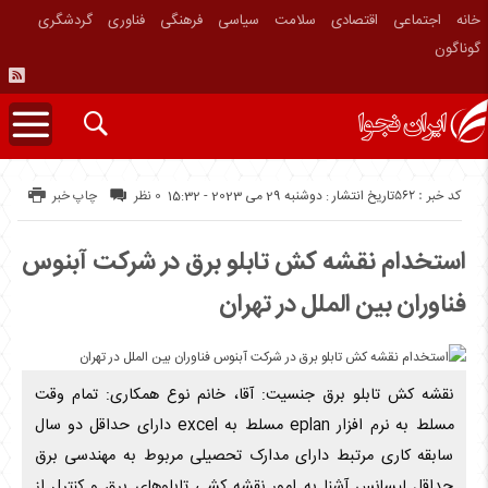
خانه
اجتماعی
اقتصادی
سلامت
سیاسی
فرهنگی
فناوری
گردشگری
گوناگون
کد خبر : 562
تاریخ انتشار : دوشنبه 29 می 2023 - 15:32
0 نظر
چاپ خبر
استخدام نقشه کش تابلو برق در شرکت آبنوس
فناوران بین الملل در تهران
نقشه کش تابلو برق جنسیت: آقا، خانم نوع همکاری: تمام وقت
مسلط به نرم افزار eplan مسلط به excel دارای حداقل دو سال
سابقه کاری مرتبط دارای مدارک تحصیلی مربوط به مهندسی برق
حداقل لیسانس آشنا به امور نقشه کشی تابلوهای برق و کنترل از