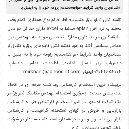
متقاضیان واجد شرایط خواهشمندیم رزومه خود را به ایمیل یا
نقشه کش تابلو برق جنسیت: آقا، خانم نوع همکاری: تمام وقت
مسلط به نرم افزار eplan مسلط به excel دارای حداقل دو سال
سابقه کاری مرتبط دارای مدارک تحصیلی مربوط به مهندسی برق
حداقل لیسانس آشنا به امور نقشه کشی تابلوهای برق و کنترل از
متقاضیان واجد شرایط خواهشمندیم رزومه خود را به ایمیل یا
واتس‌اپ زیر ارسال نمایند. اطلاعات تماس واتساپ:
09044654004 ایمیل: rmirkhani@abnoosint.com
پربیننده ترین استخدام کارشناس بهداشت حرفه ای در اتحاد
لنت پیشرو صنعت از مرکزی استخدام مهندس مکانیک (طراح) در
یک شرکت تولیدی در البرز استخدام کارشناس فنی و کارشناس
بازاریابی و فروش در گیلان استخدام گرافیست و کارشناس
بازاریابی با حقوق و مزایا در همدان استخدام حسابدار در شرکت
باختر تجهیز پارسیان در کرج