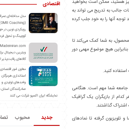
یز هستید، ممکن است بخواهید
اقتصادی
نکات جالب به تدریج می تواند به
مدل مداخله‌ای عمرا
توجه آنها را به خود جلب کرده
hing)
رویکردی نوین در حو
کوچینگ و تحول فرد
 محصول، به شما کمک می‌کند تا
 بنابراین هیچ موضوع مهمی دور
ویترین دیجیتال برا
کالاهای رقابت‌پذیر ا
معاون امور اقتصادی
استانداری هرمزگان:
واحدهای تولیدی و
 جامعه شما مهم است. هنگامی
صادرکنندگان استان د
نمایشگاه ایران اکسپو شرکت می کنند
ر کدام از بازیگران یک گرافیک
اشتراک گذاشتند.
جدید
محبوب
تصا
 و تلویزیون گرفته تا نمادهای