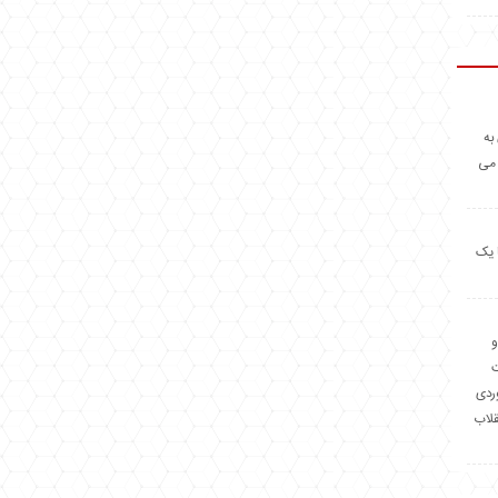
به
 می
 یک
و
وردی
قلاب