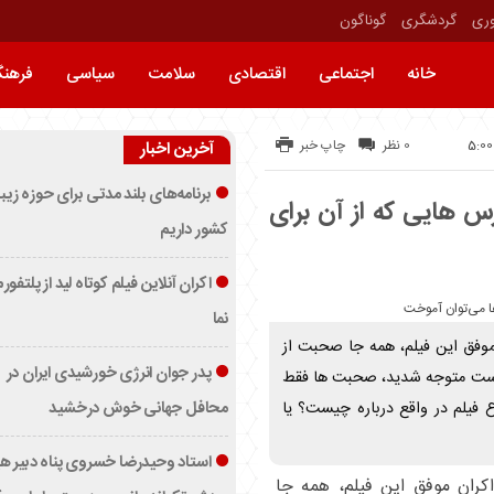
وری
گردشگری
گوناگون
خانه
اجتماعی
اقتصادی
سلامت
سیاسی
فرهن
0 نظر
چاپ خبر
آخرین اخبار
برنامه‌های بلند مدتی برای حوزه زیب
رس هایی که از آن برای
کشور داریم
اکران آنلاین فیلم کوتاه لید از پلتفور
نما
 موفق این فیلم، همه جا صحبت از
پدر جوان انرژی خورشیدی ایران در
 درست متوجه شدید، صحبت ها فقط
محافل جهانی خوش درخشید
 فیلم در واقع درباره چیست؟ یا
استاد وحیدرضا خسروی پناه دبیر ه
اکران موفق این فیلم، همه جا