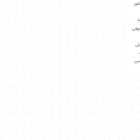
کشور
ا
جهانی
زش
جمن