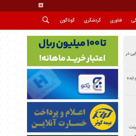
گی
فناوری
گردشگری
گوناگون
ایی در
م ایده
یئت