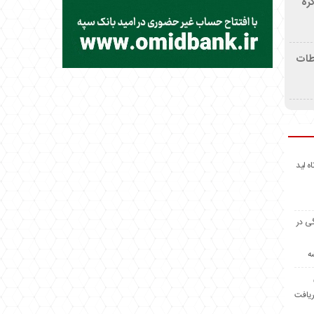
ره
اطات
اه لید
گی در
ه
ریافت