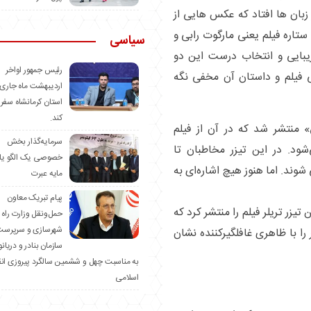
زبان ها افتاد که عکس هایی از
ستاره فیلم یعنی مارگوت رابی و
سیاسی
زیبایی و انتخاب درست این دو
رئیس جمهور اواخر
 فیلم و داستان آن مخفی نگه
اردیبهشت ماه جاری 
استان کرمانشاه سفر
کند.
ی» منتشر شد که در آن از فیلم
سرمایه‌گذار بخش
د می‌شود. در این تیزر مخاطبان تا
خصوصی یک الگو یا
شوند. اما هنوز هیچ اشاره‌ای به
مایه عبرت
️پیام تبریک معاون
تیزر تریلر فیلم را منتشر کرد که
حمل‌ونقل وزارت راه 
شهرسازی و سرپرست
 تعداد اندکی از افراد مشهور، بلکه ۲۴ نفر را با ظاهری غافلگیرکننده نشان
سازمان بنادر و دریان
به مناسبت چهل و ششمین سالگرد پیروزی ان
اسلامی