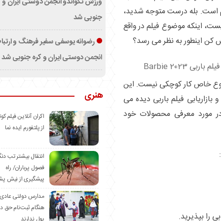
ورزش تکواندو انجمن دوستی ایران و ک
لم است. بله درست متوجه شدید،
جنوبی شد
ست، اینکه موضوع فیلم در واقع
ش کن اینطور به نظر می رسد؟
رضوانه یوسفی سفیر فرهنگ و ارتب
انجمن دوستی ایران و کره جنوبی شد
ضوع خاص کار کوچکی نیست. این
هنری
 بازاریابی فیلم باربی دیده می
 در مورد معرفی محصولات خود
اکران آنلاین فیلم کوت
از پلتفورم ایده نما
انتقال بیشتر تب دن
فصول پرباران/ راه
پیشگیری از نیش پش
مدارس دولتی عادی
هنگام ثبت‌نام حق د
پول ندارند