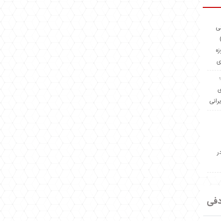
ئی
(OMR Coac
زه
ی
Madeiniran.com؛
ی
یرانی
ر
دفی