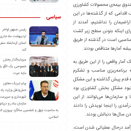
صندوق بیمه‌ی محصولات کشاورزی
 اقدامی که از گذشته‌ها در این
سیاسی
اضیمان را نداشتیم، آمدند از
رئیس جمهور اواخر
ای اینکه بتونن سطح زیر کشت
اردیبهشت ماه جاری 
ر مناسبی است در گذشته از طریق
استان کرمانشاه سفر
شه آمار‌ها متناقض بودند.
کند.
سرمایه‌گذار بخش
مار واقعی را از این طریق به
خصوصی یک الگو یا
برنامه‌ریزی مناسب و تشکرم
مایه عبرت
زه قدم پیش گذاشته و این مشکل
️پیام تبریک معاون
نبود مشکل بخش کشاورزی بود
حمل‌ونقل وزارت راه 
و سازمان‌ها می‌توانند از این
شهرسازی و سرپرست
سازمان بنادر و دریان
رآمدی را اینجا نویدش را دادند
به مناسبت چهل و ششمین سالگرد پیروزی ان
ن سال‌ها دنبالش بودند.
اسلامی
رآمد درحال عملیاتی شدن است،