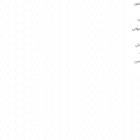
کشور
ا
جهانی
زش
جمن