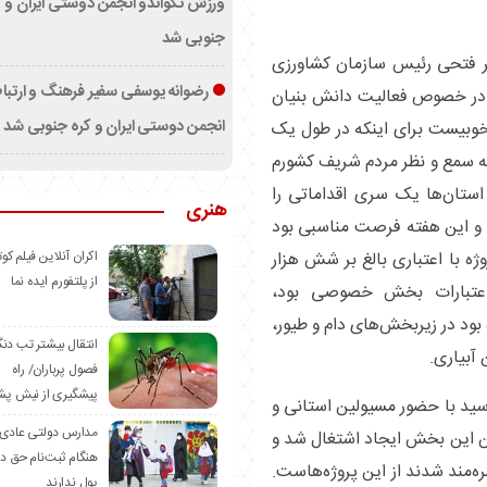
ورزش تکواندو انجمن دوستی ایران و ک
جنوبی شد
بر فتحی رئیس سازمان کشاورزی
رضوانه یوسفی سفیر فرهنگ و ارتب
ر در خصوص فعالیت دانش بنیان
انجمن دوستی ایران و کره جنوبی شد
بیست برای اینکه در طول یک
به سمع و نظر مردم شریف کشورم
استان‌ها یک سری اقداماتی را
هنری
سند و این هفته فرصت مناسبی بود
اکران آنلاین فیلم کوت
وژه با اعتباری بالغ بر شش هزار
از پلتفورم ایده نما
 اعتبارات بخش خصوصی بود،
ود در زیربخش‌های دام و طیور،
انتقال بیشتر تب دن
آبیاری.
فصول پرباران/ راه
پیشگیری از نیش پش
رسید با حضور مسیولین استانی و
مدارس دولتی عادی
ین این بخش ایجاد اشتغال شد و
هنگام ثبت‌نام حق د
ه‌مند شدند از این پروژه‌هاست.
پول ندارند