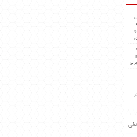
ئی
(OMR Coac
زه
ی
Madeiniran.com؛
ی
یرانی
ر
دفی