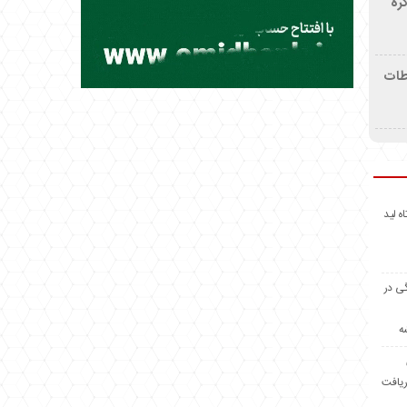
ره
اطات
اه لید
گی در
ه
ریافت