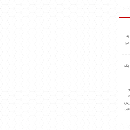
به
 می
 یک
و
وردی
قلاب