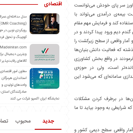
اقتصادی
شاورز سر پای خودش می‌توانست
 بیمه‌ی درآمدی می‌تواند با
مدل مداخله‌ای عمرا
ستفاده کند و فرمایش مهم مقام
hing)
رویکردی نوین در حو
ندم دیم ورود پیدا کردند و در
کوچینگ و تحول فرد
 آمار واقعی از سطح زیرکشت را
ذشته که فعالیت دانش بنیان‌ها
ویترین دیجیتال برا
رمودند در واقع بخش کشاورزی
کالاهای رقابت‌پذیر ا
ه‌تر است، ولی در حوزه‌ی
معاون امور اقتصادی
ندازی سامانه‌ای که می‌شود این
استانداری هرمزگان:
واحدهای تولیدی و
صادرکنندگان استان د
ن‌ها در برطرف کردن مشکلات
نمایشگاه ایران اکسپو شرکت می کنند
 شرایطی به وجود بیاید تا ما
جدید
محبوب
تصا
آمار واقعی سطح دیمی کشور و