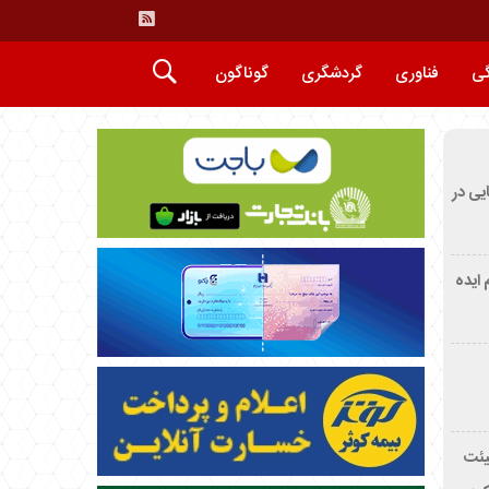
گی
فناوری
گردشگری
گوناگون
ایی در
م ایده
یئت