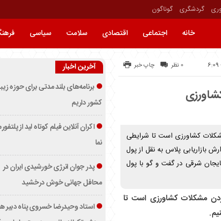
وری
گردشگری
گوناگون
خانه
اجتماعی
اقتصادی
سلامت
سیاسی
فرهن
0 نظر
چاپ خبر
آخرین اخبار
برنامه‌های بلند مدتی برای حوزه زیب
کشاورزی
کشور داریم
اکران آنلاین فیلم کوتاه لید از پلتفور
مشکلات کشاورزی است تا شرایطی
نما
ارش بازاریابی پلاس به نقل از پول
ایجان شرقی در گفت و گو با پول
پدر جوان انرژی خورشیدی ایران در
محافل جهانی خوش درخشید
کردن مشکلات کشاورزی است تا
استاد وحیدرضا خسروی پناه دبیر ه
یم.