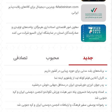
Madeiniran.com؛ ویترین دیجیتال برای کالاهای رقابت‌پذیر
ایرانی
معاون امور اقتصادی استانداری هرمزگان: واحدهای تولیدی و
صادرکنندگان استان در نمایشگاه ایران اکسپو شرکت می کنند
جدید
محبوب
تصادفی
برنامه‌های بلند مدتی برای حوزه زیبایی در کشور داریم
اکران آنلاین فیلم کوتاه لید از پلتفورم ایده نما
پدر جوان انرژی خورشیدی ایران در محافل جهانی خوش درخشید
استاد وحیدرضا خسروی پناه دبیر هیئت ورزش تکواندو انجمن دوستی ایران و کره
جنوبی شد
رضوانه یوسفی سفیر فرهنگ و ارتباطات انجمن دوستی ایران و کره جنوبی شد