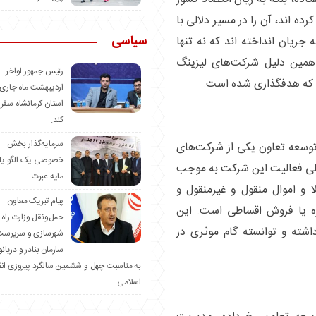
ده اند، آن را در مسیر دلالی با
سیاسی
 جریان انداخته اند که نه تنها
 همین دلیل شرکت‌های لیزینگ
رئیس جمهور اواخر
د که هدفگذاری شده است.
اردیبهشت ماه جاری 
استان کرمانشاه سفر
کند.
سرمایه‌گذار بخش
توسعه تعاون یکی از شرکت‌های
خصوصی یک الگو یا
لی فعالیت این شرکت به موجب
مایه عبرت
ع کالا و اموال منقول و غیرمنقول و
️پیام تبریک معاون
ره یا فروش اقساطی است. این
حمل‌ونقل وزارت راه 
اشته و توانسته گام موثری در
شهرسازی و سرپرست
سازمان بنادر و دریان
به مناسبت چهل و ششمین سالگرد پیروزی ان
اسلامی