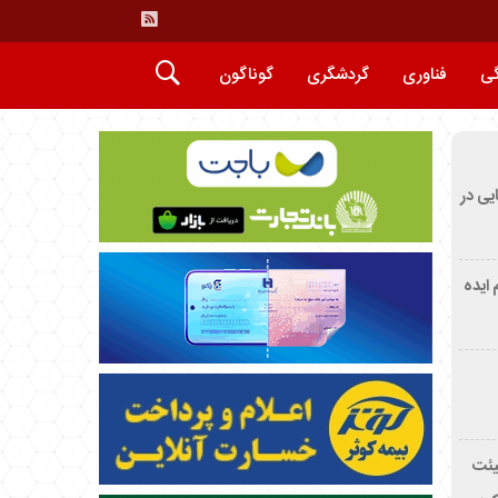
گی
فناوری
گردشگری
گوناگون
ایی در
م ایده
یئت