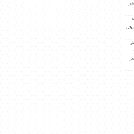
کشور
ا
جهانی
زش
جمن