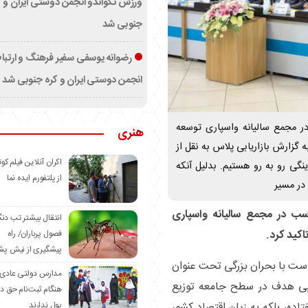
ورزش تکواندو انجمن دوستی ایران و ک
جنوبی شد
رضوانه یوسفی سفیر فرهنگ و ارتب
انجمن دوستی ایران و کره جنوبی شد
ر مجمع سالیانه واسپاری توسعه
هنری
ه گزارش بازاریابی پلاس به نقل از
اکران آنلاین فیلم کوت
نگی رو به رو هستیم. بدلیل آنکه
از پلتفورم ایده نما
در مسیر
سب در مجمع سالیانه واسپاری
انتقال بیشتر تب دن
اکید کرد.
فصول پرباران/ راه
پیشگیری از نیش پش
لهاست با بحران بزرگی تحت عنوان
مدارس دولتی عادی
 بی هدف در سطح جامعه توزیع
هنگام ثبت‌نام حق د
تاده، بلکه به زیان اقتصاد کشور
پول ندارند