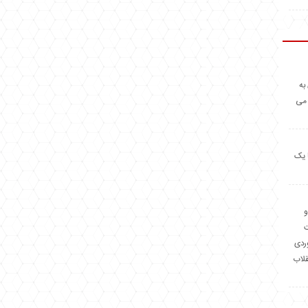
به
 می
 یک
و
وردی
قلاب