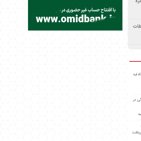
ره
اطات
اه لید
گی در
ه
ریافت