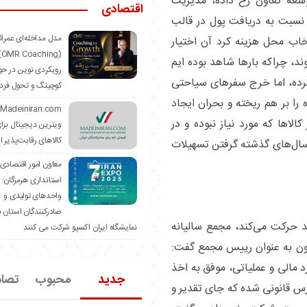
سعه تعاون رخ داده، مدیریت
اقتصادی
نسبت به دریافت پول در قالب
مدل مداخله‌ای عمرا
تخاب محل هزینه کرد آن اختیار
hing)
ند، چراکه بار‌ها شاهد بوده ایم
رویکردی نوین در حو
کرده، اما خرج سفر‌های سیاحتی
کوچینگ و تحول فرد
ه را بر هم ریخته و بحران ایجاد
الا‌ها که مورد نیاز نبوده و در
ویترین دیجیتال برا
کالاهای رقابت‌پذیر ا
سال‌های گذشته گرفتن تسهیلات
معاون امور اقتصادی
استانداری هرمزگان:
واحدهای تولیدی و
صادرکنندگان استان د
د حرکت می‌کند، مجمع سالیانه
نمایشگاه ایران اکسپو شرکت می کنند
عاون به عنوان رییس مجمع گفت:
د مالی و عملیاتی، موفق به اخذ
جدید
محبوب
تصا
رس قانونی شده که جای تقدیر و