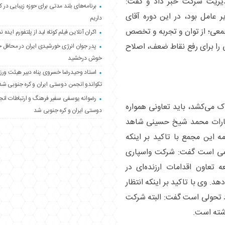
یریت شرکت خبر داد و گفت:
برنامه‌های بلند مدتی برای حوزه زیبایی در 
 عامل بود، در این دوره آقای
داریم
معی؛ از توان و تجربه و تخصص
اکران آنلاین فیلم کوتاه لید از پلتفورم ایده نم
ی را برای رفع نقاط ضعف، اصلاح
پدر جوان انرژی خورشیدی ایران در محافل 
خوش درخشید
استاد وحیدرضا خسروی پناه دبیر هیئت ور
تکواندو انجمن دوستی ایران و کره جنوبی شد
رضوانه یوسفی سفیر فرهنگ و ارتباطات ان
دک می‌کشد، باید تعاونی همواره
دوستی ایران و کره جنوبی شد
اظهارات محمد شیخ حسینی شاهد
ه این مجمع با تاکید بر اینکه
همی است گفت: شرکت واسپاری
تعاون اقدامات ارزنده‌ای در
د. وی با تاکید بر اینکه انتظار
 تحولی است گفت: البته شرکت
اشته است.