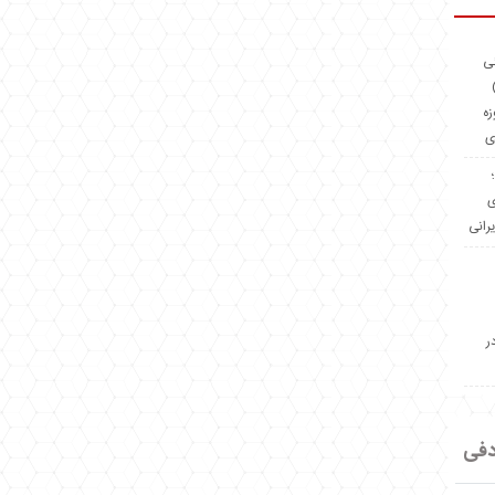
ئی
(OMR Coac
زه
ی
Madeiniran.com؛
ی
یرانی
ر
دفی