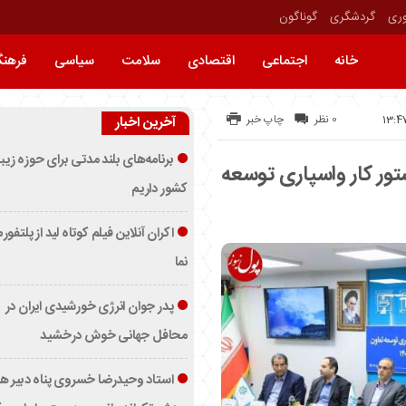
وری
گردشگری
گوناگون
خانه
اجتماعی
اقتصادی
سلامت
سیاسی
فرهن
0 نظر
چاپ خبر
آخرین اخبار
برنامه‌های بلند مدتی برای حوزه زیب
ستور کار واسپاری توسعه
کشور داریم
اکران آنلاین فیلم کوتاه لید از پلتفور
نما
پدر جوان انرژی خورشیدی ایران در
محافل جهانی خوش درخشید
استاد وحیدرضا خسروی پناه دبیر ه