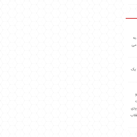
به
 می
 یک
و
وردی
قلاب