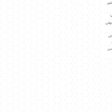
کشور
ا
جهانی
زش
جمن