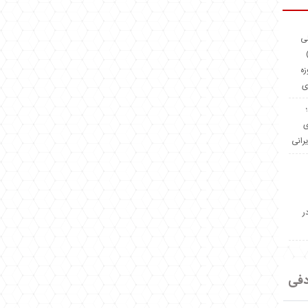
ئی
(OMR Coac
زه
ی
Madeiniran.com؛
ی
یرانی
ر
دفی