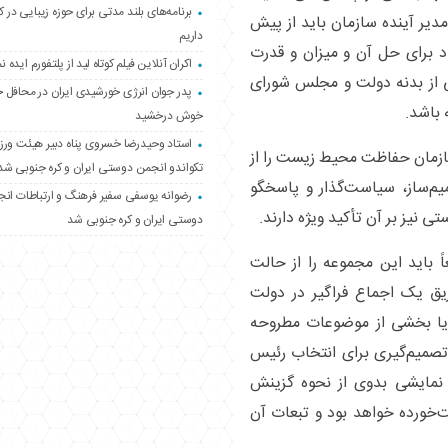
برنامه‌های بلند مدتی برای حوزه زیبایی در 
یر آینده سازمان باید از پیش
داریم
ود برای حل آن و میزان و قدرت
اکران آنلاین فیلم کوتاه لید از پلتفورم ایده نم
ی از بدنه دولت و مجلس شورای
پدر جوان انرژی خورشیدی ایران در محافل 
 باشد.
خوش درخشید
استاد وحیدرضا خسروی پناه دبیر هیئت ور
ازمان حفاظت محیط زیست را از
تکواندو انجمن دوستی ایران و کره جنوبی شد
م‌ساز، سیاست‌گذار و پاسخگو
رضوانه یوسفی سفیر فرهنگ و ارتباطات ان
ی نیز بر آن تأکید ویژه دارند.
دوستی ایران و کره جنوبی شد
اید این مجموعه را از حالت
طریق یک اجماع فراگیر در دولت
ام یا بخشی از موضوعات مطروحه
تصمیم‌گیری برای انتخاب رئیس
 نمایشی بدوی از نحوه گزینش
ت‌خورده خواهد بود و تبعات آن