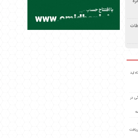
ره
اطات
اه لید
گی در
ه
ریافت