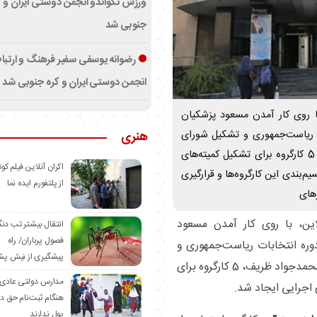
ورزش تکواندو انجمن دوستی ایران و ک
جنوبی شد
رضوانه یوسفی سفیر فرهنگ و ارتب
انجمن دوستی ایران و کره جنوبی شد
با روی کار آمدن مسعود پزشکیان
ت ریاست‌جمهوری و تشکیل شورای
هنری
راهبری دولت چهاردهم به‌ریاست محمدجواد ظریف، 5 کارگروه برای تشکیل کمیته‌های
اکران آنلاین فیلم کوت
‌بندی این کارگروه‌ها و قرارگیری
از پلتفورم ایده نما
های
این، با روی کار آمدن مسعود
انتقال بیشتر تب دن
فصول پرباران/ راه
وره انتخابات ریاست‌جمهوری و
پیشگیری از نیش پش
تشکیل شورای راهبری دولت چهاردهم به‌ریاست محمدجواد ظریف، 5 کارگروه برای
مدارس دولتی عادی
اجرایی ایجاد شد.
هنگام ثبت‌نام حق د
پول ندارند