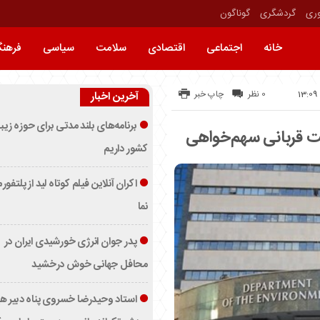
وری
گردشگری
گوناگون
خانه
اجتماعی
اقتصادی
سلامت
سیاسی
فرهن
0 نظر
چاپ خبر
آخرین اخبار
برنامه‌های بلند مدتی برای حوزه زیب
 قربانی سهم‌خواهی
کشور داریم
اکران آنلاین فیلم کوتاه لید از پلتفور
نما
پدر جوان انرژی خورشیدی ایران در
محافل جهانی خوش درخشید
استاد وحیدرضا خسروی پناه دبیر ه