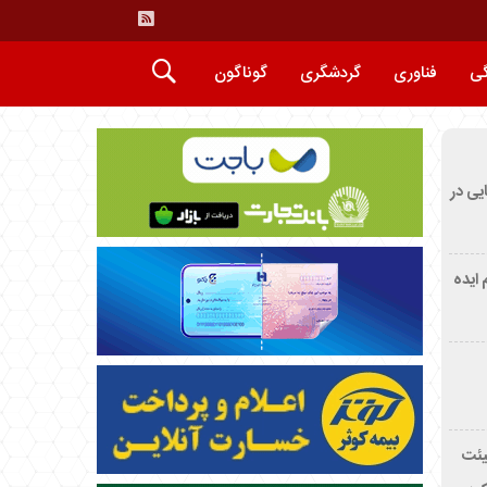
گی
فناوری
گردشگری
گوناگون
ایی در
م ایده
یئت