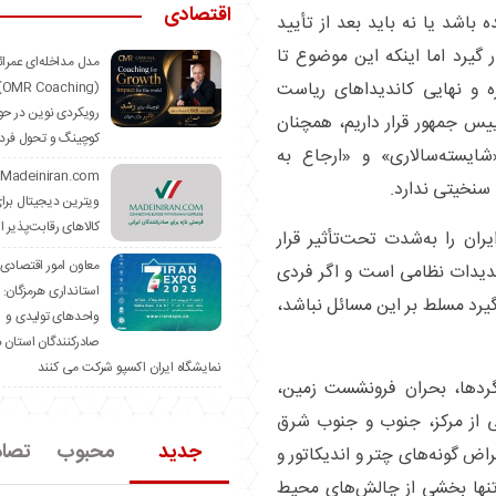
اقتصادی
باشد یا نه باید بعد از تأیید
 گیرد اما اینکه این موضوع تا
مدل مداخله‌ای عمرا
 که در آستانه مشخص شدن لیست 5نفره و نهایی کاندیداهای ریاست
hing)
رویکردی نوین در حو
س جمهور قرار داریم، همچنان
کوچینگ و تحول فرد
ایسته‌سالاری» و «ارجاع به
سنخیتی ندارد.
ویترین دیجیتال برا
کالاهای رقابت‌پذیر ا
ن را به‌شدت تحت‌تأثیر قرار
معاون امور اقتصادی
تهدیدات نظامی است و اگر فردی
استانداری هرمزگان:
رد مسلط بر این مسائل نباشد،
واحدهای تولیدی و
صادرکنندگان استان د
نمایشگاه ایران اکسپو شرکت می کنند
یزگردها، بحران فرونشست زمین،
ی از مرکز، جنوب و جنوب شرق
جدید
محبوب
تصا
اض گونه‌های چتر و اندیکاتور و
تنها بخشی از چالش‌های محیط