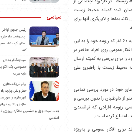
ط زیست”
در کارگروه اجتماعی از
سان شد؛ کمیته محیط زیست
سیاسی
اندیداها و لابی‌گری آنها برای
.
رئیس جمهور اواخر
اردیبهشت ماه جاری 
بعد از انتشار اسامی 15 نفر نهایی از میان نزدیک به 60 نفر که رزومه خود را به این
استان کرمانشاه سفر
فکار عمومی روی افراد حاضر در
کند.
 را برای بررسی به کمیته ارسال
سرمایه‌گذار بخش
میته محیط زیست با راهبری علی
خصوصی یک الگو یا
مایه عبرت
️پیام تبریک معاون
دعای خود در مورد بررسی تمامی
حمل‌ونقل وزارت راه 
شهرسازی و سرپرست
ومه‌ها در همان ابتدای کار، رزومه نزدیک به 15 نفر از داوطلبان را بدون بررسی و
سازمان بنادر و دریان
رسی رزومه افرادی که توانمندی
به مناسبت چهل و ششمین سالگرد پیروزی ان
اسلامی
د برای افکار عمومی و به‌ویژه