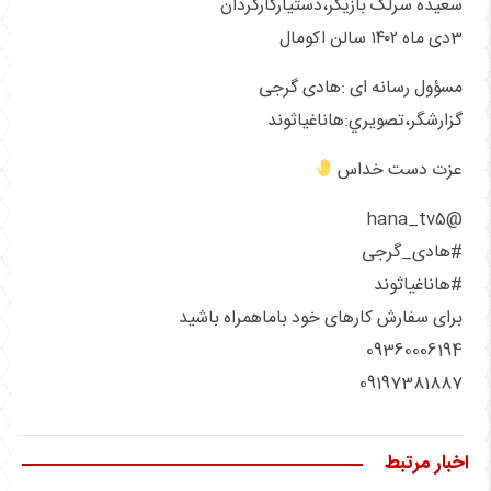
سعیده سرلک بازیگر،دستیارکارگردان
3دی ماه ۱۴۰۲ سالن اکومال
مسؤول رسانه ای :هادی گرجی
گزارشگر،تصويري:هاناغیاثوند
عزت دست خداس
@hana_tv5
#هادی_گرجی
#هاناغیاثوند
برای سفارش کارهای خود باماهمراه باشید
09360006194
09197381887
اخبار مرتبط