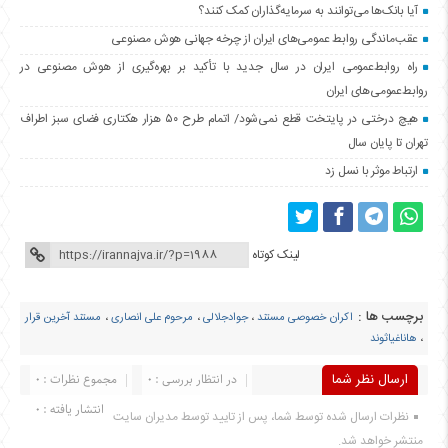
آیا بانک‌ها می‌توانند به سرمایه‌گذاران کمک کنند؟
عقب‌ماندگی روابط عمومی‌های ایران از چرخه جهانی هوش مصنوعی
راه روابط‌عمومی ایران در سال جدید با تأکید بر بهره‌گیری از هوش مصنوعی در
روابط‌عمومی‌های ایران
هیچ درختی در پایتخت قطع نمی‌شود/ اتمام طرح ۵۰ هزار هکتاری فضای سبز اطراف
تهران تا پایان سال
ارتباط موثر با نسل زد
لینک کوتاه
برچسب ها :
اکران خصوصی مستند
،
جوادجلالی
،
مرحوم علی انصاری
،
مستند آخرین قرار
،
هاناغیاثوند
ارسال نظر شما
در انتظار بررسی : 0
مجموع نظرات : 0
انتشار یافته : 0
نظرات ارسال شده توسط شما، پس از تایید توسط مدیران سایت
منتشر خواهد شد.