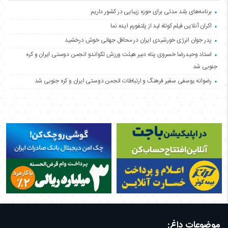
برنامه‌های بلند مدتی برای حوزه زیبایی در کشور داریم
اکران آنلاین فیلم کوتاه لید از پلتفورم ایده نما
پدر جوان انرژی خورشیدی ایران در محافل جهانی خوش درخشید
استاد وحیدرضا خسروی پناه دبیر هیئت ورزش تکواندو انجمن دوستی ایران و کره
جنوبی شد
رضوانه یوسفی سفیر فرهنگ و ارتباطات انجمن دوستی ایران و کره جنوبی شد
موضوعات داغ: