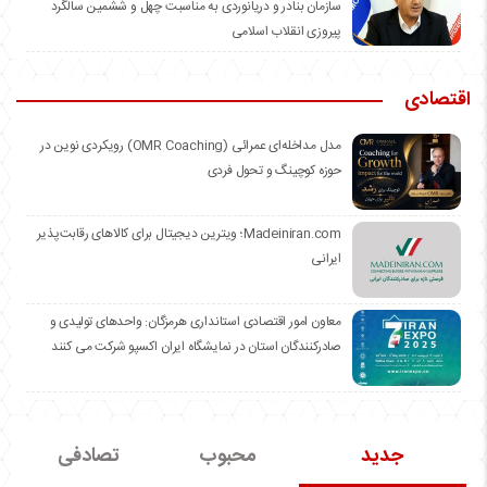
سازمان بنادر و دریانوردی به مناسبت چهل و ششمین سالگرد
پیروزی انقلاب اسلامی
اقتصادی
مدل مداخله‌ای عمرائی (OMR Coaching) رویکردی نوین در
حوزه کوچینگ و تحول فردی
Madeiniran.com؛ ویترین دیجیتال برای کالاهای رقابت‌پذیر
ایرانی
معاون امور اقتصادی استانداری هرمزگان: واحدهای تولیدی و
صادرکنندگان استان در نمایشگاه ایران اکسپو شرکت می کنند
جدید
محبوب
تصادفی