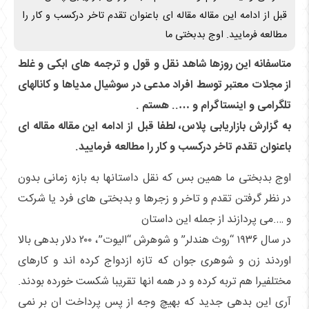
قبل از ادامه این مقاله مقاله ای باعنوان تقدم تاخر درکسب و کار را
مطالعه فرمایید. اوج بدبختی ما
متاسفانه این روزها شاهد نقل و قول و ترجمه های ابکی و غلط
از مجلات معتبر توسط افراد مدعی در سوشیال مدیاها و کانالهای
تلگرامی و اینستاگرام و ….. هستم .
به گزارش بازاریابی پلاس، لطفا قبل از ادامه این مقاله مقاله ای
باعنوان تقدم تاخر درکسب و کار را مطالعه فرمایید.
اوج بدبختی ما همین بس که نقل داستانها به بازه زمانی بدون
در نظر گرفتن تقدم و تاخر و زجرها و بدبختی های فرد یا شرکت
و ….می پردازند از جمله این داستان
در سال ۱۹۳۶ “روث هندلر” و شوهرش “الیوت”، ۲۰۰ دلار بدهی بالا
اوردند زن و شوهری جوان که تازه ازدواج کرده اند و کارهای
مختلفیرا هم تربه کرده و در همه انها تقریبا شکست خورده بودند.
آری این بدهی جدید که بهیچ وجه از پس پرداخت ان بر نمی