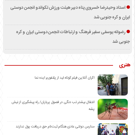
استاد وحیدرضا خسروی پناه دبیر هیئت ورزش تکواندو انجمن دوستی
ایران و کره جنوبی شد
رضوانه یوسفی سفیر فرهنگ و ارتباطات انجمن دوستی ایران و کره
جنوبی شد
هنری
اکران آنلاین فیلم کوتاه لید از پلتفورم ایده نما
انتقال بیشتر تب دنگی در فصول پرباران/ راه پیشگیری از نیش
پشه
مدارس دولتی عادی هنگام ثبت‌نام حق دریافت پول ندارند