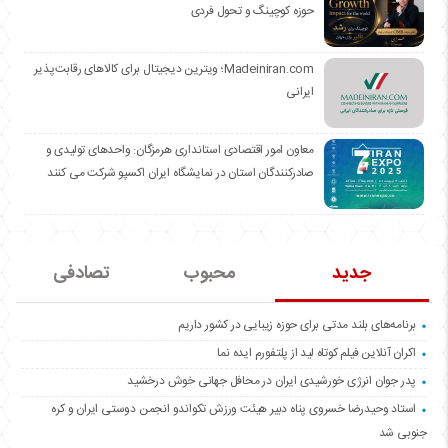
حوزه کوچینگ و تحول فردی
Madeiniran.com؛ ویترین دیجیتال برای کالاهای رقابت‌پذیر
ایرانی
معاون امور اقتصادی استانداری هرمزگان: واحدهای تولیدی و
صادرکنندگان استان در نمایشگاه ایران اکسپو شرکت می کنند
جدید
محبوب
تصادفی
برنامه‌های بلند مدتی برای حوزه زیبایی در کشور داریم
اکران آنلاین فیلم کوتاه لید از پلتفورم ایده نما
پدر جوان انرژی خورشیدی ایران در محافل جهانی خوش درخشید
استاد وحیدرضا خسروی پناه دبیر هیئت ورزش تکواندو انجمن دوستی ایران و کره
جنوبی شد