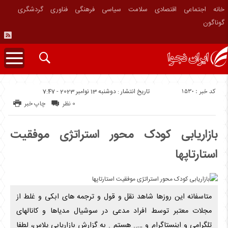
خانه
اجتماعی
اقتصادی
سلامت
سیاسی
فرهنگی
فناوری
گردشگری
گوناگون
کد خبر : 1530
تاریخ انتشار : دوشنبه 13 نوامبر 2023 - 7:47
0 نظر
چاپ خبر
بازاریابی کودک محور استراتژی موفقیت
استارتاپها
متاسفانه این روزها شاهد نقل و قول و ترجمه های ابکی و غلط از
مجلات معتبر توسط افراد مدعی در سوشیال مدیاها و کانالهای
تلگرامی و اینستاگرام و ….. هستم . به گزارش بازاریابی پلاس، لطفا