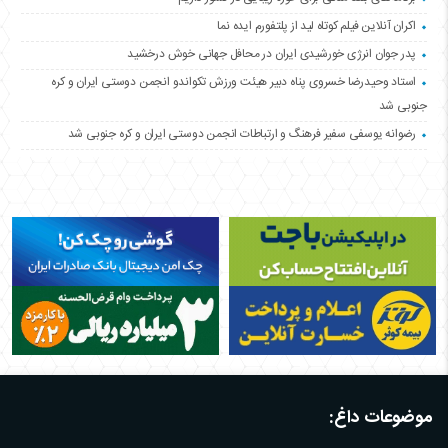
اکران آنلاین فیلم کوتاه لید از پلتفورم ایده نما
پدر جوان انرژی خورشیدی ایران در محافل جهانی خوش درخشید
استاد وحیدرضا خسروی پناه دبیر هیئت ورزش تکواندو انجمن دوستی ایران و کره
جنوبی شد
رضوانه یوسفی سفیر فرهنگ و ارتباطات انجمن دوستی ایران و کره جنوبی شد
موضوعات داغ: