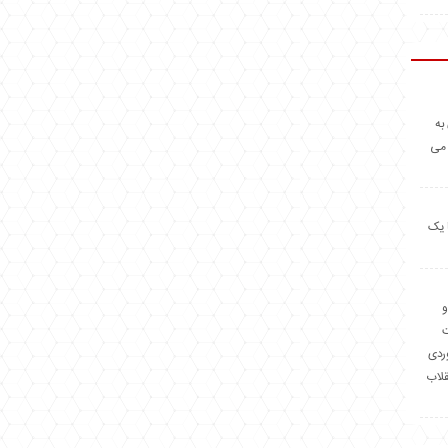
به
 می
 یک
و
وردی
قلاب