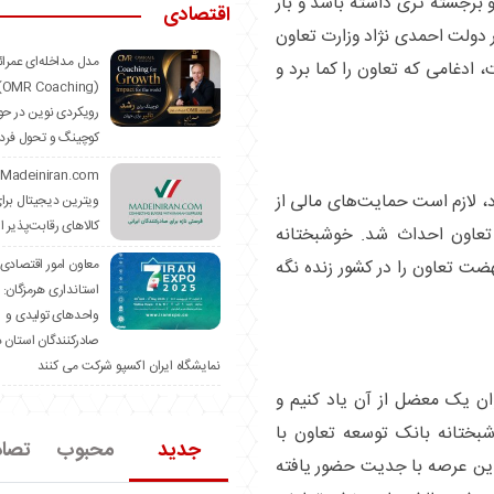
 برجسته تری داشته باشد و بار
اقتصادی
 دولت احمدی نژاد وزارت تعاون
مدل مداخله‌ای عمرا
ادغامی که تعاون را کما برد و
hing)
رویکردی نوین در حو
کوچینگ و تحول فرد
، لازم است حمایت‌های مالی از
ویترین دیجیتال برا
کالاهای رقابت‌پذیر ا
تعاون احداث شد. خوشبختانه
معاون امور اقتصادی
ضت تعاون را در کشور زنده نگه
استانداری هرمزگان:
واحدهای تولیدی و
صادرکنندگان استان د
نمایشگاه ایران اکسپو شرکت می کنند
ن یک معضل از آن یاد کنیم و
شبختانه بانک توسعه تعاون با
جدید
محبوب
تصا
این عرصه با جدیت حضور یافته