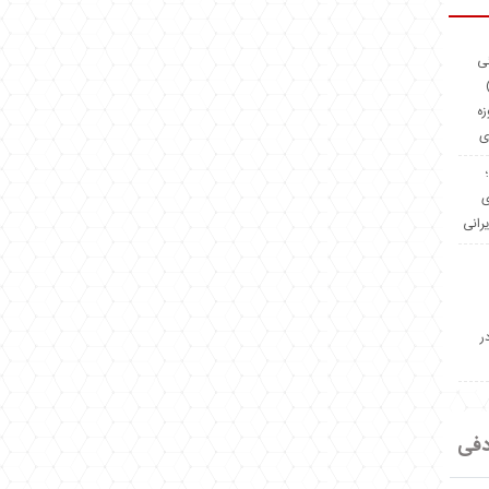
ئی
(OMR Coac
زه
ی
Madeiniran.com؛
ی
یرانی
ر
دفی