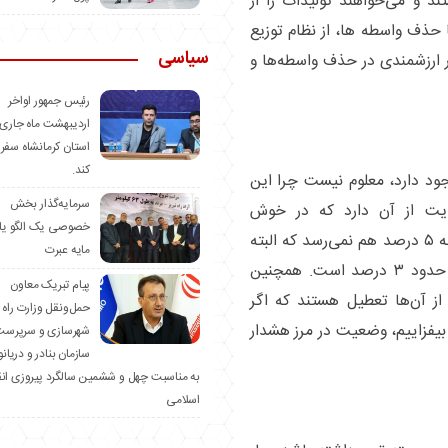
 و می‌خواهند تولیدات را از
 حذف واسطه ها، از نظام توزیع
سیاسی
ر ارزشمندی در حذف واسطه‌ها و
رئیس جمهور اواخر
اردیبهشت ماه جاری 
استان کرمانشاه سفر
کند.
د دارد، معلوم نیست چرا این
سرمایه‌گذار بخش
ایت از آن دارد که در خوش
خصوصی یک الگو یا
بینانه‌ترین حالت، سهم بخش تعاونی از اقتصاد به ۵ درصد هم نمی‌رسد که البته
مایه عبرت
کارشناسان اعتقاد دارند سهم تعاونی از اقتصاد حدود ۳ درصد است. همچنین
️پیام تبریک معاون
یمی از آن‌ها تعطیل هستند که اگر
حمل‌ونقل وزارت راه 
م بیفزاییم، وضعیت در مرز هشدار
شهرسازی و سرپرست
سازمان بنادر و دریان
به مناسبت چهل و ششمین سالگرد پیروزی ان
اسلامی