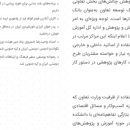
 پژوهش چالش‌های بخش تعاونی
برنامه‌های بلند مدتی برای حوزه زیبایی در 
 توسعه تعاون به‌عنوان بانک
داریم
ا است، توجه ویژه‌ای به امر
اکران آنلاین فیلم کوتاه لید از پلتفورم ایده نم
پدر جوان انرژی خورشیدی ایران در محافل 
ش و پژوهش و اداره کل آموزش
خوش درخشید
اعلام اینکه این مراکز مرتب در
استاد وحیدرضا خسروی پناه دبیر هیئت ور
اده از اساتید داخلی و خارجی
تکواندو انجمن دوستی ایران و کره جنوبی شد
ره نیاز و خواسته مشتریان طرح
رضوانه یوسفی سفیر فرهنگ و ارتباطات ان
ب کار‌های پژوهشی در دستور کار
دوستی ایران و کره جنوبی شد
فاده از ظرفیت وزارت تعاون که
ه کسب‌وکار و مسائل اقتصادی
تازگی تفاهم‌نامه‌ای با دانشکده
 در حوزه آموزش و پژوهش‌های