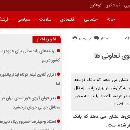
وری
گردشگری
گوناگون
خانه
اجتماعی
اقتصادی
سلامت
سیاسی
فرهن
0 نظر
چاپ خبر
آخرین اخبار
برنامه‌های بلند مدتی برای حوزه زیب
وی تعاونی ها
کشور داریم
اکران آنلاین فیلم کوتاه لید از پلتفور
ا نشان می دهد که بانک توسعه
نما
به گزارش بازاریابی پلاس به نقل
 در عرصه اقتصاد را بر سه محور
پدر جوان انرژی خورشیدی ایران در
ت اقتصاد
محافل جهانی خوش درخشید
لش‌ها نشان می دهد که بانک
استاد وحیدرضا خسروی پناه دبیر ه
هر شده است.