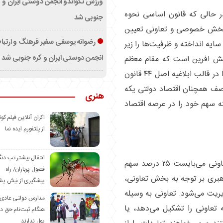
ورزش تکواندو انجمن دوستی ایران و ک
ر حالی که قانون اساسی نحوه
جنوبی شد
، بخش خصوصی و تعاونی تعیین
رضوانه یوسفی سفیر فرهنگ و ارتب
یه انداخته و ظرفیت‌ها را زیر
انجمن دوستی ایران و کره جنوبی شد
الش افرین است که مقام معظم
رهبری سیاست‌های کلی نظام در عرصه اقتصاد را در قالب ابلاغیه اصل ۴۴ قانون
 وصف همچنان اقتصاد دولتی یکه
هنری
 سهم خود را در عرصه اقتصاد
اکران آنلاین فیلم کوت
از پلتفورم ایده نما
انتقال بیشتر تب دن
آنچه مقام معظم رهبری تعیین کردند، بخش تعاونی می‌بایست ۲۵ درصد سهم
فصول پرباران/ راه
رهبری بر توجه به بخش تعاونی،
پیشگیری از نیش پش
یت می‌شود. تعاونی به وسیله
مدارس دولتی عادی
تعاونی را تشکیل می‌دهد، یا
هنگام ثبت‌نام حق د
پول ندارند