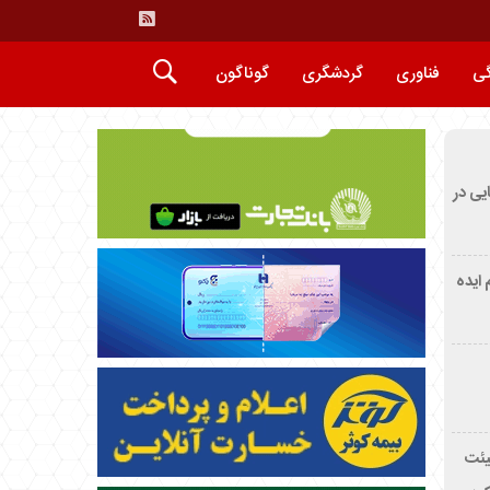
گی
فناوری
گردشگری
گوناگون
ایی در
م ایده
یئت