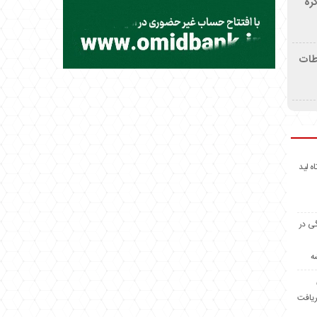
ره
اطات
اه لید
گی در
ه
ریافت