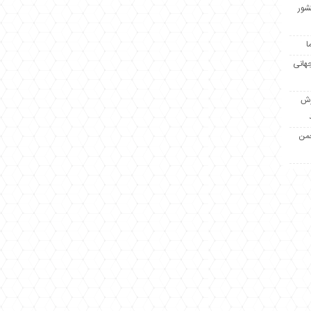
کشور
ا
جهانی
زش
جمن