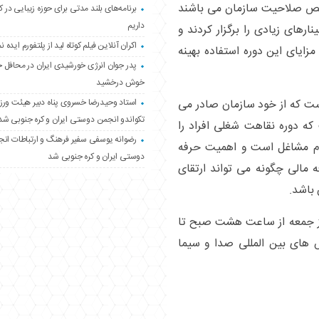
ص صلاحیت سازمان می باشند
برنامه‌های بلند مدتی برای حوزه زیبایی در 
داریم
مایش و سمینارهای زیادی را برگزار کردند و
اکران آنلاین فیلم کوتاه لید از پلتفورم ایده نم
مزایای این دوره استفاده بهینه
پدر جوان انرژی خورشیدی ایران در محافل 
خوش درخشید
استاد وحیدرضا خسروی پناه دبیر هیئت ور
است که از خود سازمان صادر می
تکواندو انجمن دوستی ایران و کره جنوبی شد
 که دوره نقاهت شغلی افراد را
رضوانه یوسفی سفیر فرهنگ و ارتباطات ان
ام مشاغل است و اهمیت حرفه
دوستی ایران و کره جنوبی شد
ه مالی چگونه می تواند ارتقای
باشد.
 کنگره ۳۱ شهریور ماه روز جمعه از ساعت هشت صبح تا
 های بین المللی صدا و سیما