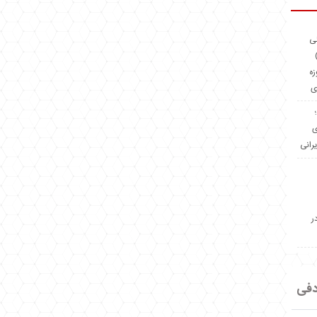
ئی
(OMR Coac
زه
ی
Madeiniran.com؛
ی
یرانی
ر
دفی