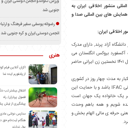
ورزش تکواندو انجمن دوستی ایران و ک
لمللی منشور اخلاقی ایران به
جنوبی شد
ز همایش های بین المللی صدا و
رضوانه یوسفی سفیر فرهنگ و ارتب
ر اخلاقی ایران:
انجمن دوستی ایران و کره جنوبی شد
انشگاه آزاد پرند, دارای مدرک
جو دوره acca در دانشگاه آکسفورد بروکس انگلستان می
هنری
باشد.وی با تلاش و پشتکار فراوان توانست در سال ۱۴۰۱ نخستین زن ایرانی حاضر
اکران آنلاین فیلم کوت
از پلتفورم ایده نما
بار به مدت چهار روز در کشوری
که تمایل به میزبانی و مورد تایید فدراسیون جهانی IFAC باشد و با حمایت این
انتقال بیشتر تب دن
نفر یک خانواده یک جهان است
فصول پرباران/ راه
پیشگیری از نیش پش
نده شویم و همه باهم وحدت
 داشته باشیم و نماد Saraswati به معنی حرفه ی مالی الهام بخش و
مدارس دولتی عادی
هنگام ثبت‌نام حق د
د.
پول ندارند