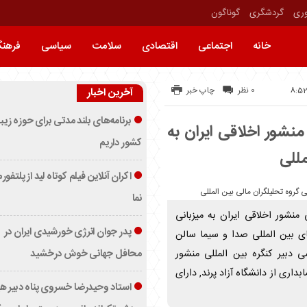
وری
گردشگری
گوناگون
خانه
اجتماعی
اقتصادی
سلامت
سیاسی
فرهن
0 نظر
چاپ خبر
آخرین اخبار
برنامه‌های بلند مدتی برای حوزه زیب
منشور اخلاقی ایران به
کشور داریم
مللی
اکران آنلاین فیلم کوتاه لید از پلتفور
نما
 منشور اخلاقی ایران به میزبانی
پدر جوان انرژی خورشیدی ایران در
ای بین المللی صدا و سیما سالن
محافل جهانی خوش درخشید
 دبیر کنگره بین المللی منشور
اری از دانشگاه آزاد پرند, دارای
استاد وحیدرضا خسروی پناه دبیر ه