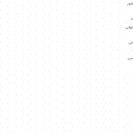
کشور
ا
جهانی
زش
جمن