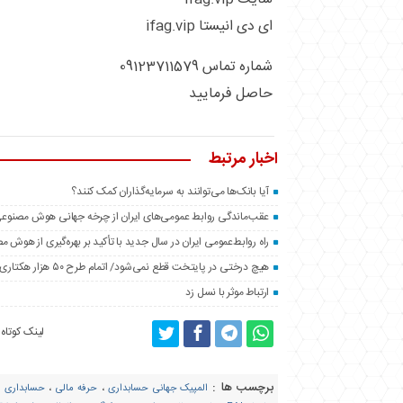
ای دی انیستا ifag.vip
شماره تماس 09123711579
حاصل فرمایید
اخبار مرتبط
آیا بانک‌ها می‌توانند به سرمایه‌گذاران کمک کنند؟
عقب‌ماندگی روابط عمومی‌های ایران از چرخه جهانی هوش مصنوع
راه روابط‌عمومی ایران در سال جدید با تأکید بر بهره‌گیری از هوش 
هیچ درختی در پایتخت قطع نمی‌شود/ اتمام طرح ۵۰ هزار هکتاری فضای سبز اطراف تهران تا پایان سال
ارتباط موثر با نسل زد
لینک کوتاه
برچسب ها :
المپیک جهانی حسابداری
،
حرفه مالی
،
حسابداری
،