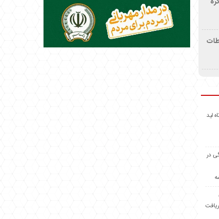
ره
اطات
اه لید
گی در
ه
ریافت