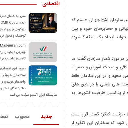
اقتصادی
مدل مداخله‌ای عمرا
وی در رابطه با برگزاری کنگره اظهار داشت: بنده ممبر سازمان EAI جهانی هستم که
hing)
یاتی و حسابرسان خبره و بین
رویکردی نوین در حو
کوچینگ و تحول فرد
بتواند ایجاد یک شبکه گسترده
ویترین دیجیتال برا
 در مورد شعار سازمان گفت: ما
کالاهای رقابت‌پذیر ا
لاقی و مبحث آموزش و صفر تا
معاون امور اقتصادی
می دهیم و در این سازمان فقط
استانداری هرمزگان:
واحدهای تولیدی و
سته های شغلی را در لاین های
صادرکنندگان استان د
 از پتانسیل ظرفیت کشورها, به
نمایشگاه ایران اکسپو شرکت می کنند
با جزئیات کنگره گفت: قرار است
جدید
محبوب
تصا
زار شود که سخنران این کنگره از