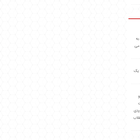
به
 می
 یک
و
وردی
قلاب