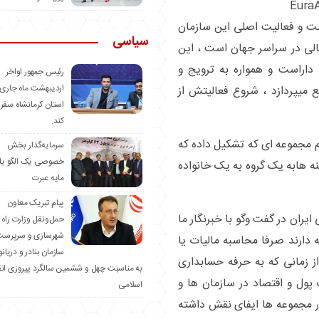
ت و فعالیت اصلی این سازمان
سیاسی
مالی در سراسر جهان است ، این
ن زیر نظر و تاییده از فدراسیون IFAC را داراست و همواره به ترویج و
رئیس جمهور اواخر
اردیبهشت ماه جاری 
 میپردازد ، شروع فعالیتش از
استان کرمانشاه سفر
کند.
 مجموعه ای که تشکیل داده که
سرمایه‌گذار بخش
خصوصی یک الگو یا
ه هابه یک گروه به یک خانواده
مایه عبرت
️پیام تبریک معاون
ایران در گفت وگو با خبرنگار ما
حمل‌ونقل وزارت راه 
شهرسازی و سرپرست
دارند صرفا محاسبه مالیات یا
سازمان بنادر و دریان
ز زمانی که به حرفه حسابداری
به مناسبت چهل و ششمین سالگرد پیروزی ان
 پول و اقتصاد در سازمان ها و
اسلامی
ر مجموعه ها ایفای نقش داشته