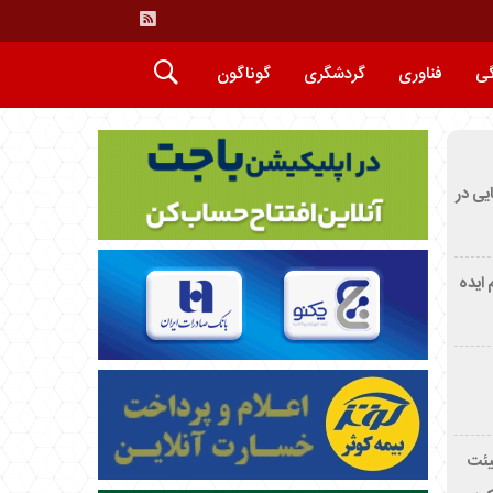
گی
فناوری
گردشگری
گوناگون
ایی در
م ایده
یئت