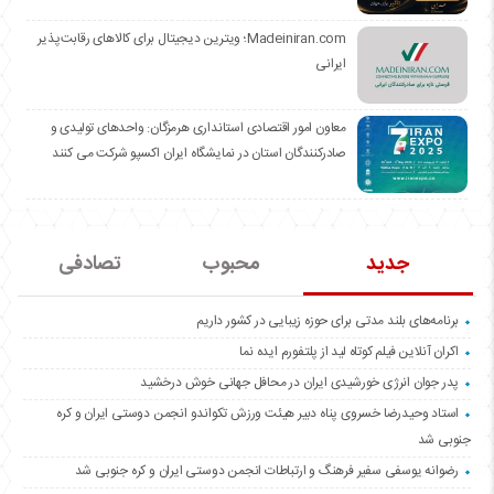
Madeiniran.com؛ ویترین دیجیتال برای کالاهای رقابت‌پذیر
ایرانی
معاون امور اقتصادی استانداری هرمزگان: واحدهای تولیدی و
صادرکنندگان استان در نمایشگاه ایران اکسپو شرکت می کنند
جدید
محبوب
تصادفی
برنامه‌های بلند مدتی برای حوزه زیبایی در کشور داریم
اکران آنلاین فیلم کوتاه لید از پلتفورم ایده نما
پدر جوان انرژی خورشیدی ایران در محافل جهانی خوش درخشید
استاد وحیدرضا خسروی پناه دبیر هیئت ورزش تکواندو انجمن دوستی ایران و کره
جنوبی شد
رضوانه یوسفی سفیر فرهنگ و ارتباطات انجمن دوستی ایران و کره جنوبی شد