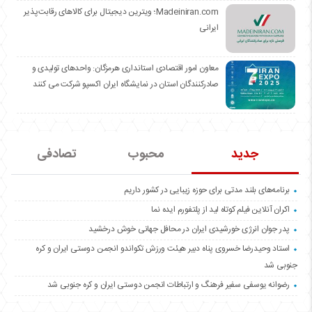
Madeiniran.com؛ ویترین دیجیتال برای کالاهای رقابت‌پذیر
ایرانی
معاون امور اقتصادی استانداری هرمزگان: واحدهای تولیدی و
صادرکنندگان استان در نمایشگاه ایران اکسپو شرکت می کنند
جدید
محبوب
تصادفی
برنامه‌های بلند مدتی برای حوزه زیبایی در کشور داریم
اکران آنلاین فیلم کوتاه لید از پلتفورم ایده نما
پدر جوان انرژی خورشیدی ایران در محافل جهانی خوش درخشید
استاد وحیدرضا خسروی پناه دبیر هیئت ورزش تکواندو انجمن دوستی ایران و کره
جنوبی شد
رضوانه یوسفی سفیر فرهنگ و ارتباطات انجمن دوستی ایران و کره جنوبی شد