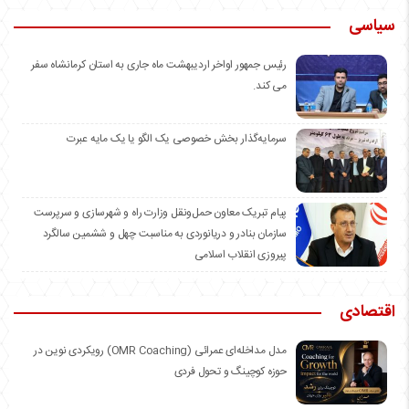
سیاسی
رئیس جمهور اواخر اردیبهشت ماه جاری به استان کرمانشاه سفر
می کند.
سرمایه‌گذار بخش خصوصی یک الگو یا یک مایه عبرت
️پیام تبریک معاون حمل‌ونقل وزارت راه و شهرسازی و سرپرست
سازمان بنادر و دریانوردی به مناسبت چهل و ششمین سالگرد
پیروزی انقلاب اسلامی
اقتصادی
مدل مداخله‌ای عمرائی (OMR Coaching) رویکردی نوین در
حوزه کوچینگ و تحول فردی