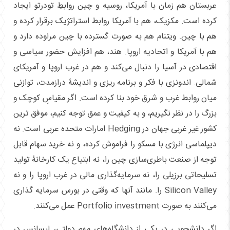
عربستان هم زمان با آمریکا، روسیه و چین روابطِ تودرتو ایجاد
کرده است. مکزیک، هم با آمریکا روابط استراتژیک برقرار کرده و
هم با چین. ویتنام هم به صورت گسترده با چین مراوده دارد و
هم با آمریکا و اتحادیه اروپا. هند، هم افزایش حضور سیاسی و
اقتصادی در آسیا را دنبال می‌کند و هم در غرب اروپا و آمریکای
شمالی. اندونزی با فکر و برنامه ریزی و اندیشۀ درازمدت، توازنی
میان روابط غرب و شرق خود بنا کرده است. اگر مقیاسِ کوچک و
بزرگ را در نظر نگیریم، و به کیفیت و عمق توجه کنیم، موفق ترین
کشور غیر غربی جهان در Hedging امارات متحده عربی است. نه
دیپلماسی انرژی با مسکو را فراموش کرده، و نه خرید سهام قابل
توجه از صنعت باطری‌سازی چین را، نه ابتیاع یک کارخانۀ تولید
تسلیحاتی برزیلی را، نه سرمایه‌گذاری مالی در غرب اروپا را و نه
Silicon Valley را. مانند آنها که وقتی در بورس سرمایه گذاری
می‌کنند به صورت Portfolio investment عمل می‌کنند.
اگر دانشجویی در یکی از دانشگاه‌های مهمِ دولتی، لیسانس در