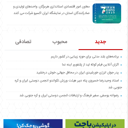
معاون امور اقتصادی استانداری هرمزگان: واحدهای تولیدی و
صادرکنندگان استان در نمایشگاه ایران اکسپو شرکت می کنند
جدید
محبوب
تصادفی
برنامه‌های بلند مدتی برای حوزه زیبایی در کشور داریم
اکران آنلاین فیلم کوتاه لید از پلتفورم ایده نما
پدر جوان انرژی خورشیدی ایران در محافل جهانی خوش درخشید
استاد وحیدرضا خسروی پناه دبیر هیئت ورزش تکواندو انجمن دوستی ایران و کره
جنوبی شد
رضوانه یوسفی سفیر فرهنگ و ارتباطات انجمن دوستی ایران و کره جنوبی شد