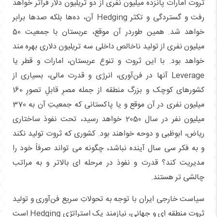
ثروت امارات پانزده میلیون نفری از دو تریلیون دلار فراتر خواهد
رفت و گستردگی و تکثر Hedging آن، ده‌ها بلکه صدها برابر
خواهد شد. همین طوردر آن موقع، عربستان با جمعیت 50
میلیون نفری از تولید ناخالص داخلی سه تریلیون دلاری بهره مند
خواهد بود. با این ثروت و تنوع عربستان، امارات و قطر یا
Leverage آنها در فن‌آوری، انرژی و قدرت مالی، بسیاری از
کشورهای کوچک و بزرگ منطقه از جمله مصرِ قابلِ تصورِ 160
میلیون نفری در آن موقع و یا پاکستانی که جمعیتِ آن به 370
میلیون نفر در سال 2050 خواهد رسید، تحت نفوذ ساختاری
ریاض، ابوظبی و دوحه خواهند بود. کشوری که ثروت تولید نکند
و به فکر سی سال آینده نباشد، چگونه می تواند صرفاً خود را
مدیریت کند؟ قدرت و نفوذ در مرحله ای بالاتر و به مراتب
چالشی تر هستند.
سیاست خارجی ایران با توجه به تحولاتِ سریع فن‌آوری و تولید
ثروت منطقه ای و جهانی، نیازمند یک استراتژی Hedging است