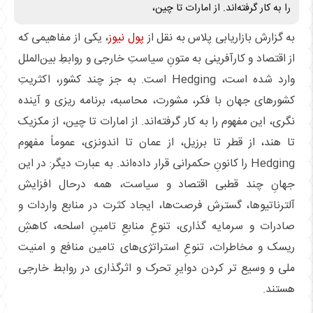
را به کار گرفته‌اند. از امارات تا چین،
به گزارش بازاریابی پلاس به نقل از
پول نیوز
، یکی از مفاهیمی که
از اقتصاد و کارآفرینی به متونِ سیاستِ خارجی و روابطِ بین‌الملل
وارد شده است، Hedging است. به جز چند کشور، اکثریتِ
کشورهای جهان با فکر، مشورت، محاسبه، برنامه ریزی و آینده
نگری، این مفهوم را به کار گرفته‌اند. از امارات تا چین، از مکزیک
تا هند، از قطر تا برزیل، از عمان تا اندونزی، عموماً مفهوم
Hedging را کانونِ حکمرانی قرار داده‌اند. به عبارت دیگر: در این
جهانِ چند قطبی اقتصاد و سیاست، همه درحال افزایش
آلترناتیوها، گسترش فرصت‌ها، ایجاد کثرت در منابع واردات و
صادرات و سرمایه گذاری، تنوعِ منابعِ تامینِ اسلحه، کاهشِ
ریسک و مخاطرات، تنوعِ استراتژی‌های تامین منافع و امنیت
ملی و وسیع تر کردن دوایرِ تحرک و اثرگذاری در روابط خارجی
هستند.