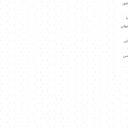
کشور
ا
جهانی
زش
جمن