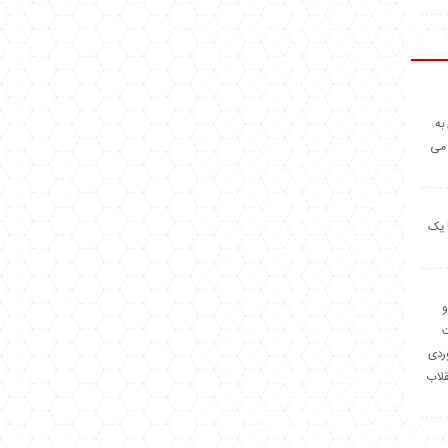
به
 می
 یک
و
وردی
قلاب