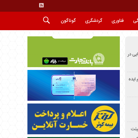
گی
فناوری
گردشگری
گوناگون
ایی در
م ایده
یئت