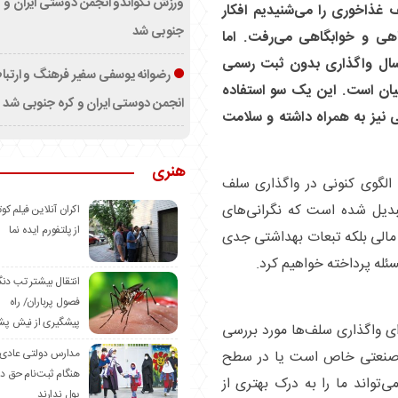
ورزش تکواندو انجمن دوستی ایران و ک
غذاخوری را می‌شنیدیم افکار
جنوبی شد
هی و خوابگاهی می‌رفت. اما
ن صحبت از رانت چند میلیون پرسی و ۱۰ سال واگذاری بدون ثبت رسمی
رضوانه یوسفی سفیر فرهنگ و ارتب
یان است. این یک سو استفاده
انجمن دوستی ایران و کره جنوبی شد
 نیز به همراه داشته و سلامت
هنری
، الگوی کنونی در واگذاری سلف
دیل شده است که نگرانی‌های
اکران آنلاین فیلم کوت
از پلتفورم ایده نما
 مالی بلکه تبعات بهداشتی جدی
مسئله پرداخته خواهیم کرد.
انتقال بیشتر تب دن
فصول پرباران/ راه
پیشگیری از نیش پش
رای واگذاری سلف‌ها مورد بررسی
مدارس دولتی عادی
عه صنعتی خاص است یا در سطح
هنگام ثبت‌نام حق د
تواند ما را به درک بهتری از
پول ندارند