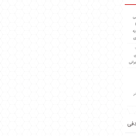
ئی
(OMR Coac
زه
ی
Madeiniran.com؛
ی
یرانی
ر
دفی