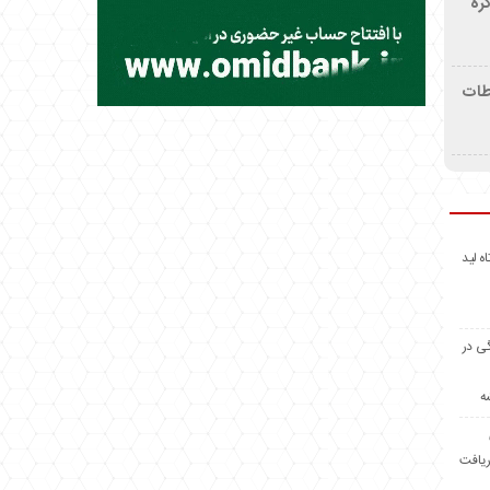
ره
اطات
اه لید
گی در
ه
ریافت