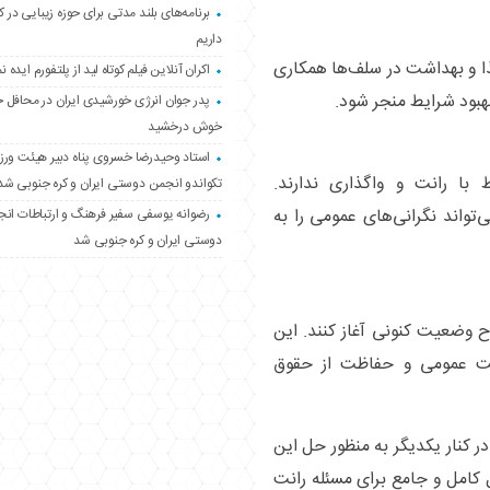
برنامه‌های بلند مدتی برای حوزه زیبایی در 
داریم
ذا و بهداشت در سلف‌ها همکاری
اکران آنلاین فیلم کوتاه لید از پلتفورم ایده نم
هبود شرایط منجر شود.
پدر جوان انرژی خورشیدی ایران در محافل 
خوش درخشید
استاد وحیدرضا خسروی پناه دبیر هیئت ور
با رانت و واگذاری ندارند.
تکواندو انجمن دوستی ایران و کره جنوبی شد
‌تواند نگرانی‌های عمومی را به
رضوانه یوسفی سفیر فرهنگ و ارتباطات ان
دوستی ایران و کره جنوبی شد
ح وضعیت کنونی آغاز کنند. این
شت عمومی و حفاظت از حقوق
در کنار یکدیگر به منظور حل این
کامل و جامع برای مسئله رانت