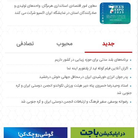
معاون امور اقتصادی استانداری هرمزگان: واحدهای تولیدی و
صادرکنندگان استان در نمایشگاه ایران اکسپو شرکت می کنند
جدید
محبوب
تصادفی
برنامه‌های بلند مدتی برای حوزه زیبایی در کشور داریم
اکران آنلاین فیلم کوتاه لید از پلتفورم ایده نما
پدر جوان انرژی خورشیدی ایران در محافل جهانی خوش درخشید
استاد وحیدرضا خسروی پناه دبیر هیئت ورزش تکواندو انجمن دوستی ایران و کره
جنوبی شد
رضوانه یوسفی سفیر فرهنگ و ارتباطات انجمن دوستی ایران و کره جنوبی شد