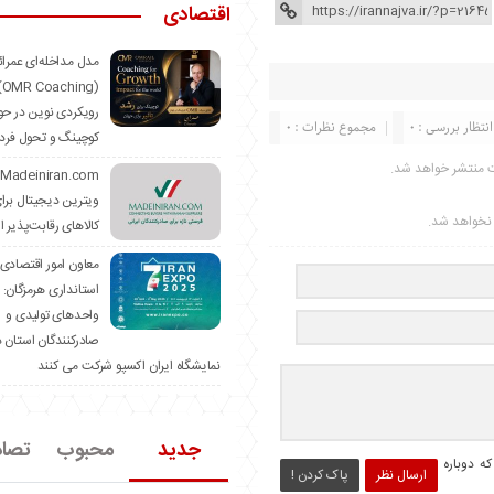
اقتصادی
مدل مداخله‌ای عمرا
hing)
رویکردی نوین در حو
انتظار بررسی : 0
مجموع نظرات : 0
کوچینگ و تحول فرد
ت منتشر خواهد شد.
ویترین دیجیتال برا
ر نخواهد شد.
کالاهای رقابت‌پذیر ا
معاون امور اقتصادی
استانداری هرمزگان:
واحدهای تولیدی و
صادرکنندگان استان د
نمایشگاه ایران اکسپو شرکت می کنند
جدید
محبوب
تصا
ه دوباره
ارسال نظر
پاک کردن !