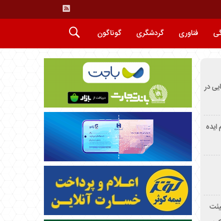
گی
فناوری
گردشگری
گوناگون
ایی در
م ایده
یئت