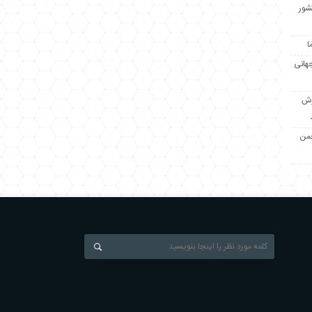
کشور
ا
جهانی
زش
جمن