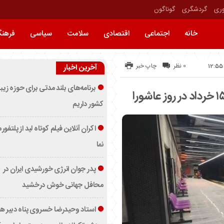
وری
گردشگری
گوناگون
خانه
اجتماعی
اقتصادی
سلامت
سیاسی
فرهن
0 نظر
چاپ خبر
آخرین اخبار
برنامه‌های بلند مدتی برای حوزه زیب
کشور داریم
اکران آنلاین فیلم کوتاه لید از پلتفور
نما
پدر جوان انرژی خورشیدی ایران در
محافل جهانی خوش درخشید
استاد وحیدرضا خسروی پناه دبیر ه