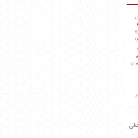
ئی
(OMR Coac
زه
ی
Madeiniran.com؛
ی
یرانی
ر
دفی