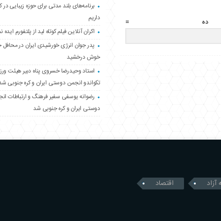
برنامه‌های بلند مدتی برای حوزه زیبایی در 
داریم
ده =
اکران آنلاین فیلم کوتاه لید از پلتفورم ایده نم
پدر جوان انرژی خورشیدی ایران در محافل 
خوش درخشید
استاد وحیدرضا خسروی پناه دبیر هیئت ور
تکواندو انجمن دوستی ایران و کره جنوبی شد
رضوانه یوسفی سفیر فرهنگ و ارتباطات ان
دوستی ایران و کره جنوبی شد
 آزاد
اقتصاد