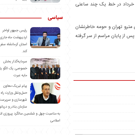
روندان و مسافران هستند و تنها ایستگاه 15 خرداد در خط یک چند ساعتی
سیاسی
ری مترو تهران و حومه خاطرنشان
رئیس جمهور اواخر
 15 خرداد بلافاصله پس از پایان مراسم از سر گرفته
اردیبهشت ماه جاری 
استان کرمانشاه سفر
کند.
سرمایه‌گذار بخش
خصوصی یک الگو یا
مایه عبرت
️پیام تبریک معاون
حمل‌ونقل وزارت راه 
شهرسازی و سرپرست
سازمان بنادر و دریان
به مناسبت چهل و ششمین سالگرد پیروزی ان
اسلامی