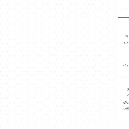
به
 می
 یک
و
وردی
قلاب