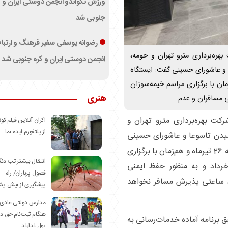
ورزش تکواندو انجمن دوستی ایران و ک
جنوبی شد
رضوانه یوسفی سفیر فرهنگ و ارتب
بهره‌برداری مترو تهران و حومه،
انجمن دوستی ایران و کره جنوبی شد
و عاشورای حسینی گفت: ایستگاه
 سه‌شنبه 26 تیرماه و هم‌زمان با برگزاری مراسم خیمه‌سوزان
هنری
رکت بهره‌برداری مترو تهران و
اکران آنلاین فیلم کوت
از پلتفورم ایده نما
یدن تاسوعا و عاشورای حسینی
گفت: ایستگاه 15 خرداد در خط یک مترو، سه‌شنبه 26 تیرماه و هم‌زمان با برگزاری
انتقال بیشتر تب دن
م خیمه‌سوزان ظهر عاشورا در میدان 15 خرداد و به منظور حفظ ایمنی
فصول پرباران/ راه
د ساعتی پذیرش مسافر نخواهد
پیشگیری از نیش پش
مدارس دولتی عادی
هنگام ثبت‌نام حق د
بق برنامه آماده خدمات‌رسانی به
پول ندارند