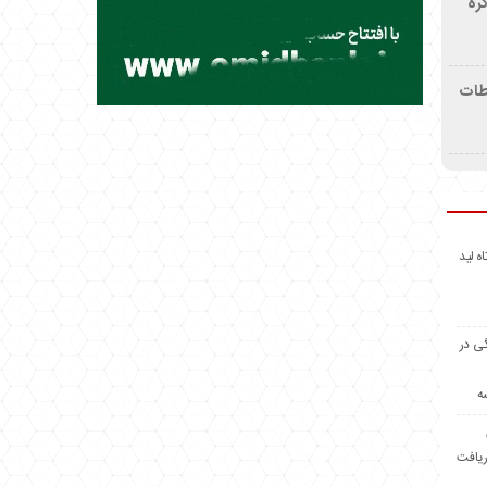
ره
اطات
اه لید
گی در
ه
ریافت