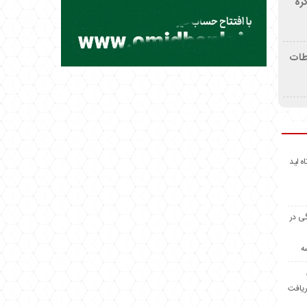
ره
اطات
اه لید
گی در
ه
ریافت