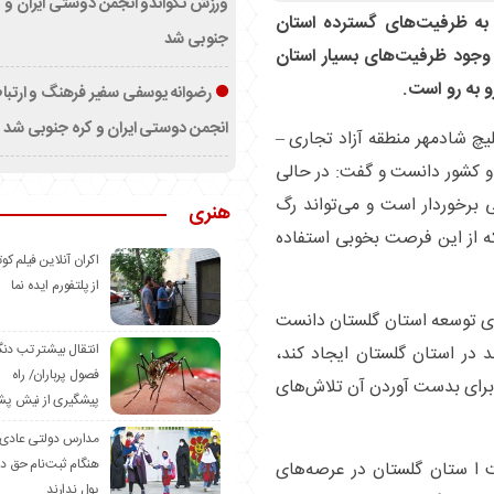
ورزش تکواندو انجمن دوستی ایران و ک
 به ظرفیت‌های گسترده استان
جنوبی شد
ا وجود ظرفیت‌های بسیار استان
و به رو است.
رضوانه یوسفی سفیر فرهنگ و ارتب
انجمن دوستی ایران و کره جنوبی شد
لیچ شادمهر منطقه آزاد تجاری –
 و کشور دانست و گفت: در حالی
 برخوردار است و می‌تواند رگ
هنری
 از این فرصت بخوبی استفاده
اکران آنلاین فیلم کوت
از پلتفورم ایده نما
رای توسعه استان گلستان دانست
انتقال بیشتر تب دن
د در استان گلستان ایجاد کند،
فصول پرباران/ راه
 برای بدست آوردن آن تلاش‌های
پیشگیری از نیش پش
مدارس دولتی عادی
هنگام ثبت‌نام حق د
 ا ستان گلستان در عرصه‌های
پول ندارند