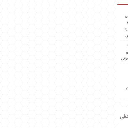
ئی
(OMR Coac
زه
ی
Madeiniran.com؛
ی
یرانی
ر
دفی