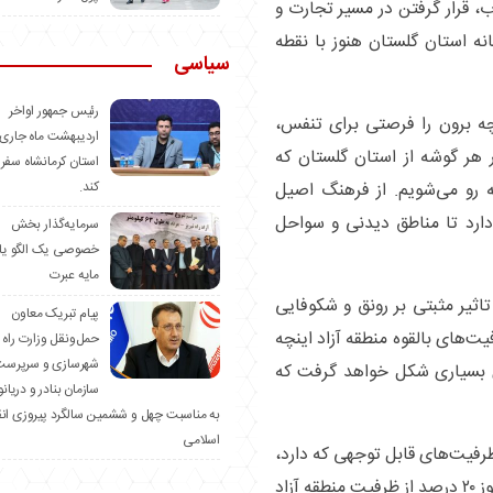
، قرار گرفتن در مسیر تجارت و
نه استان گلستان هنوز با نقطه
سیاسی
رئیس جمهور اواخر
ه برون را فرصتی برای تنفس،
اردیبهشت ماه جاری 
هر گوشه از استان گلستان که
استان کرمانشاه سفر
کند.
ه رو می‌شویم. از فرهنگ اصیل
دارد تا مناطق دیدنی و سواحل
سرمایه‌گذار بخش
خصوصی یک الگو یا
مایه عبرت
 تاثیر مثبتی بر رونق و شکوفایی
️پیام تبریک معاون
‌های بالقوه منطقه آزاد اینچه
حمل‌ونقل وزارت راه 
شهرسازی و سرپرست
دی بسیاری شکل خواهد گرفت که
سازمان بنادر و دریان
به مناسبت چهل و ششمین سالگرد پیروزی ان
اسلامی
 ظرفیت‌های قابل توجهی که دارد،
به عنوان استان محروم از آن یاد می‌شود گفت: هنوز ۲۰ درصد از ظرفیت منطقه آزاد