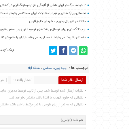
۱۲ درصد مرگ در ایران ناشی از آلودگی هوا/سرمایه‌گذاری در کاهش آلاینده‌ها شتاب بگیرد
نخستین پارک فناوری کوبا با مشارکت ایران ساخته می‌شود/ احداث کا
حادثه در شهربازی دریاچه شهدای خلیج‌فارس
عزم دادگستری برای نوسازی بافت‌های فرسوده تهران بر اساس قانون
دشمنان بشریت می‌خواهند صدای حامی فلسطینیان را خاموش کنند
لینک کوتاه
برچسب ها :
اینچه برون
،
مجلس
،
منطقه آزاد
ارسال نظر شما
انتشار یافته : 0
در 
نظرات ارسال شده توسط شما، پس از تایید توسط مدیران سای
نظراتی که حاوی تهمت یا افترا باشد منتشر نخواهد شد.
نظراتی که به غیر از زبان فارسی یا غیر مرتبط با خبر باشد منتش