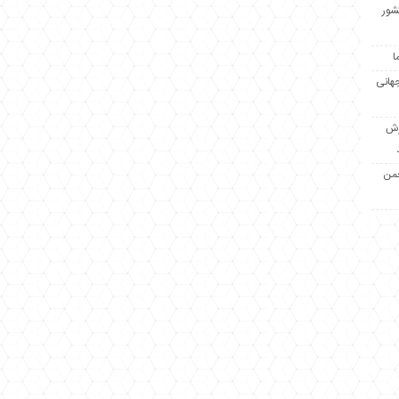
کشور
ا
جهانی
زش
جمن