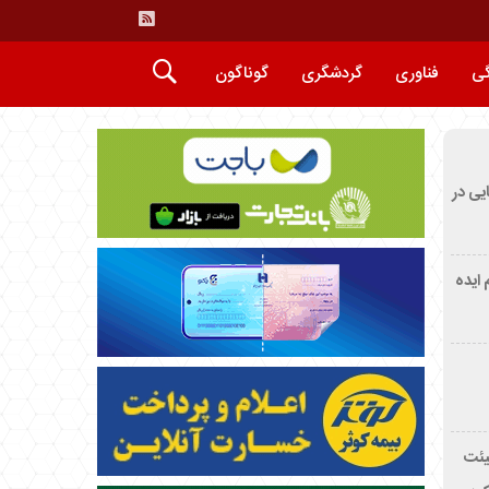
گی
فناوری
گردشگری
گوناگون
ایی در
م ایده
یئت