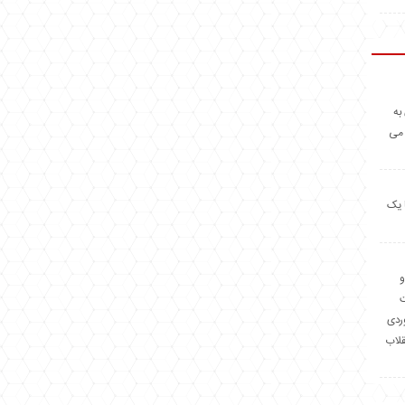
به
 می
 یک
و
وردی
قلاب