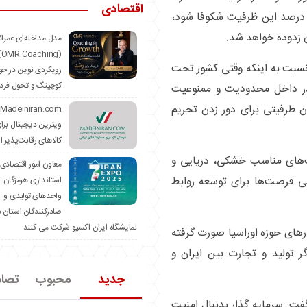
اقتصادی
ینچه برون نیز فعال نشده، در صورتی که اگر ۵۰ درصد این ظرفیت شکوفا شود،
زدوده خواهد شد.
مدل مداخله‌ای عمرا
hing)
نسبت به اینکه وقتی کشور تحت
رویکردی نوین در حو
کوچینگ و تحول فرد
د در داخل محدودیت و ممنوعیت
ن ظرفیتی برای دور زدن تحریم
ویترین دیجیتال برا
کالاهای رقابت‌پذیر ا
خت‌های مناسب خشکی، دریایی و
معاون امور اقتصادی
ی فرصت‌ها برای توسعه روابط
استانداری هرمزگان:
واحدهای تولیدی و
صادرکنندگان استان د
نمایشگاه ایران اکسپو شرکت می کنند
ر‌های حوزه اوراسیا صورت گرفته
ر تولید و تجارت بین ایران و
جدید
محبوب
تصا
گفت: سرمایه گذار بدنبال امنیت