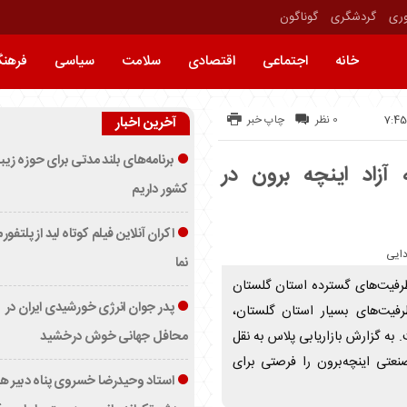
وری
گردشگری
گوناگون
خانه
اجتماعی
اقتصادی
سلامت
سیاسی
فرهن
0 نظر
چاپ خبر
آخرین اخبار
برنامه‌های بلند مدتی برای حوزه زیب
آزاد اینچه برون در
کشور داریم
اکران آنلاین فیلم کوتاه لید از پلتفور
نما
ظرفیت‌های گسترده استان گلستان
پدر جوان انرژی خورشیدی ایران در
رفیت‌های بسیار استان گلستان،
محافل جهانی خوش درخشید
 به گزارش بازاریابی پلاس به نقل
صنعتی اینچه‌برون را فرصتی برای
استاد وحیدرضا خسروی پناه دبیر ه