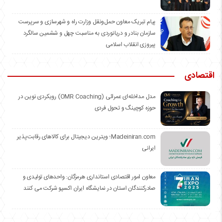
️پیام تبریک معاون حمل‌ونقل وزارت راه و شهرسازی و سرپرست
سازمان بنادر و دریانوردی به مناسبت چهل و ششمین سالگرد
پیروزی انقلاب اسلامی
اقتصادی
مدل مداخله‌ای عمرائی (OMR Coaching) رویکردی نوین در
حوزه کوچینگ و تحول فردی
Madeiniran.com؛ ویترین دیجیتال برای کالاهای رقابت‌پذیر
ایرانی
معاون امور اقتصادی استانداری هرمزگان: واحدهای تولیدی و
صادرکنندگان استان در نمایشگاه ایران اکسپو شرکت می کنند