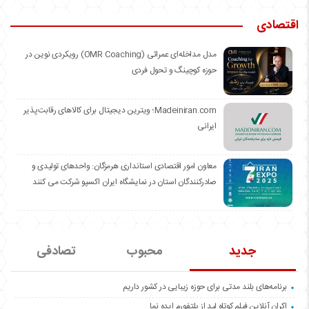
اقتصادی
مدل مداخله‌ای عمرائی (OMR Coaching) رویکردی نوین در
حوزه کوچینگ و تحول فردی
Madeiniran.com؛ ویترین دیجیتال برای کالاهای رقابت‌پذیر
ایرانی
معاون امور اقتصادی استانداری هرمزگان: واحدهای تولیدی و
صادرکنندگان استان در نمایشگاه ایران اکسپو شرکت می کنند
جدید
محبوب
تصادفی
برنامه‌های بلند مدتی برای حوزه زیبایی در کشور داریم
اکران آنلاین فیلم کوتاه لید از پلتفورم ایده نما