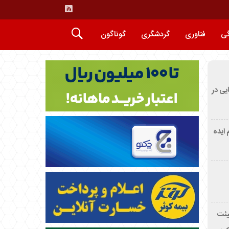
گی
فناوری
گردشگری
گوناگون
ایی در
م ایده
یئت