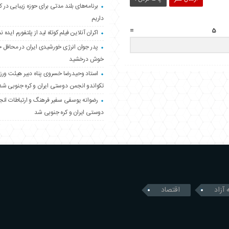
برنامه‌های بلند مدتی برای حوزه زیبایی در 
داریم
اکران آنلاین فیلم کوتاه لید از پلتفورم ایده نم
پدر جوان انرژی خورشیدی ایران در محافل 
خوش درخشید
استاد وحیدرضا خسروی پناه دبیر هیئت ور
تکواندو انجمن دوستی ایران و کره جنوبی شد
رضوانه یوسفی سفیر فرهنگ و ارتباطات ان
دوستی ایران و کره جنوبی شد
 آزاد
اقتصاد