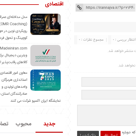
اقتصادی
مدل مداخله‌ای عمرا
hing)
رویکردی نوین در حو
کوچینگ و تحول فرد
انتظار بررسی : 0
مجموع نظرات : 0
ت منتشر خواهد شد.
ویترین دیجیتال برا
کالاهای رقابت‌پذیر ا
ر نخواهد شد.
معاون امور اقتصادی
استانداری هرمزگان:
واحدهای تولیدی و
صادرکنندگان استان د
نمایشگاه ایران اکسپو شرکت می کنند
جدید
محبوب
تصا
ه دوباره
ارسال نظر
پاک کردن !