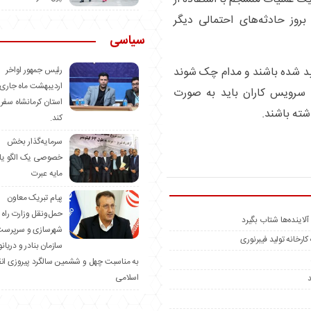
دادند و از بروز حادثه‌های احتمالی دیگر
سیاسی
أیید شده باشند و مدام چک شوند
رئیس جمهور اواخر
اردیبهشت ماه جاری 
 سرویس کاران باید به صورت
استان کرمانشاه سفر
شته باشند.
کند.
سرمایه‌گذار بخش
خصوصی یک الگو یا
مایه عبرت
️پیام تبریک معاون
حمل‌ونقل وزارت راه 
شهرسازی و سرپرست
رخانه تولید فیبرنوری
سازمان بنادر و دریان
به مناسبت چهل و ششمین سالگرد پیروزی ان
اسلامی