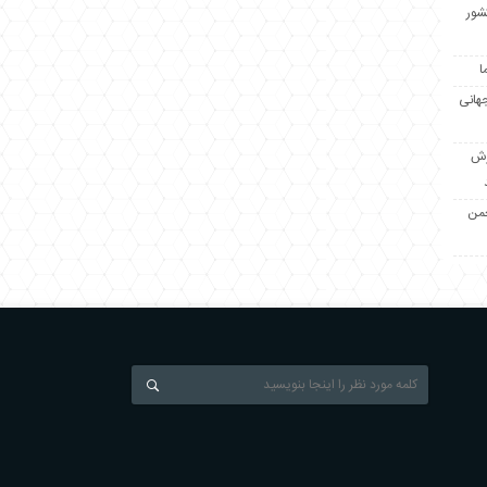
کشور
ا
جهانی
زش
جمن