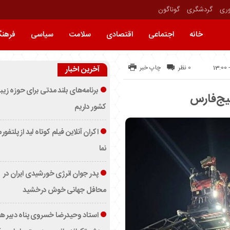
وری
گردشگری
گوناگون
خانه
اجتماعی
اقتصادی
سلامت
سیاسی
فرهن
0 نظر
چاپ خبر
آخرین اخبار
برنامه‌های بلند مدتی برای حوزه زیب
یج‌فارس
کشور داریم
اکران آنلاین فیلم کوتاه لید از پلتفور
نما
پدر جوان انرژی خورشیدی ایران در
محافل جهانی خوش درخشید
استاد وحیدرضا خسروی پناه دبیر ه