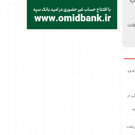
ره
اطات
اه لید
گی در
ه
ریافت