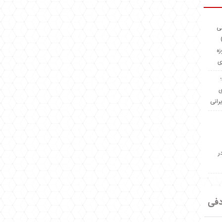
ئی
(OMR Coac
زه
ی
Madeiniran.com؛
ی
یرانی
ر
دفی