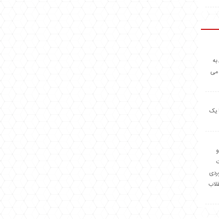
به
 می
 یک
و
وردی
قلاب