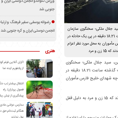
ورزش تکواندو انجمن دوستی ایران و ک
جنوبی شد
رضوانه یوسفی سفیر فرهنگ و ارتب
 سید جلال ملکی؛ سخنگوی سازمان
انجمن دوستی ایران و کره جنوبی شد
آتش نشانی شهرداری تهران، گفت: شب گذشته ساعت 18:21 دقیقه در پی یک حادثه در
ج فارس مأموران به محل مورد نظر اعزام
هنری
ن و مرد
این، سید جلال ملکی؛ سخنگوی
اکران آنلاین فیلم کوت
از پلتفورم ایده نما
سازمان آتش نشانی شهرداری تهران، گفت: شب گذشته ساعت 18:21 دقیقه در
 اسکیت u شهربازی دریاچه شهدای خلیج فارس مأموران
انتقال بیشتر تب دن
فصول پرباران/ راه
پیشگیری از نیش پش
وی افزود: امدادگران در نخستین گام متوجه شدند که 15 زن و مرد به دلیل قفل
مدارس دولتی عادی
هنگام ثبت‌نام حق د
ک عملیات منسجم با استفاده از
پول ندارند