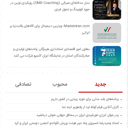
مدل مداخله‌ای عمرائی (OMR Coaching) رویکردی نوین در
حوزه کوچینگ و تحول فردی
Madeiniran.com؛ ویترین دیجیتال برای کالاهای رقابت‌پذیر
ایرانی
معاون امور اقتصادی استانداری هرمزگان: واحدهای تولیدی و
صادرکنندگان استان در نمایشگاه ایران اکسپو شرکت می کنند
جدید
محبوب
تصادفی
برنامه‌های بلند مدتی برای حوزه زیبایی در کشور داریم
اکران آنلاین فیلم کوتاه لید از پلتفورم ایده نما
پدر جوان انرژی خورشیدی ایران در محافل جهانی خوش درخشید
استاد وحیدرضا خسروی پناه دبیر هیئت ورزش تکواندو انجمن دوستی ایران و کره