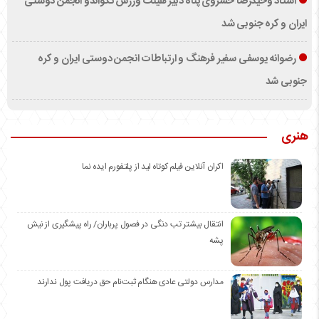
استاد وحیدرضا خسروی پناه دبیر هیئت ورزش تکواندو انجمن دوستی
ایران و کره جنوبی شد
رضوانه یوسفی سفیر فرهنگ و ارتباطات انجمن دوستی ایران و کره
جنوبی شد
هنری
اکران آنلاین فیلم کوتاه لید از پلتفورم ایده نما
انتقال بیشتر تب دنگی در فصول پرباران/ راه پیشگیری از نیش
پشه
مدارس دولتی عادی هنگام ثبت‌نام حق دریافت پول ندارند