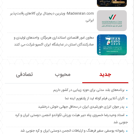
Madeiniran.com؛ ویترین دیجیتال برای کالاهای رقابت‌پذیر
ایرانی
معاون امور اقتصادی استانداری هرمزگان: واحدهای تولیدی و
صادرکنندگان استان در نمایشگاه ایران اکسپو شرکت می کنند
جدید
محبوب
تصادفی
برنامه‌های بلند مدتی برای حوزه زیبایی در کشور داریم
اکران آنلاین فیلم کوتاه لید از پلتفورم ایده نما
پدر جوان انرژی خورشیدی ایران در محافل جهانی خوش درخشید
استاد وحیدرضا خسروی پناه دبیر هیئت ورزش تکواندو انجمن دوستی ایران و کره
جنوبی شد
رضوانه یوسفی سفیر فرهنگ و ارتباطات انجمن دوستی ایران و کره جنوبی شد