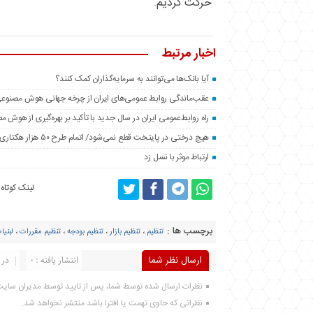
حرکت کردیم.
اخبار مرتبط
آیا بانک‌ها می‌توانند به سرمایه‌گذاران کمک کنند؟
عقب‌ماندگی روابط عمومی‌های ایران از چرخه جهانی هوش مصنوع
راه روابط‌عمومی ایران در سال جدید با تأکید بر بهره‌گیری از هوش 
هیچ درختی در پایتخت قطع نمی‌شود/ اتمام طرح ۵۰ هزار هکتاری فضای سبز اطراف تهران تا پایان سال
ارتباط موثر با نسل زد
لینک کوتاه
برچسب ها :
تنظیم
،
تنظیم بازار
،
تنظیم بودجه
،
تنظیم مقررات
،
لبنیا
ارسال نظر شما
انتشار یافته : 0
در 
نظرات ارسال شده توسط شما، پس از تایید توسط مدیران سای
نظراتی که حاوی تهمت یا افترا باشد منتشر نخواهد شد.