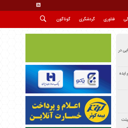
گی
فناوری
گردشگری
گوناگون
ایی در
م ایده
یئت