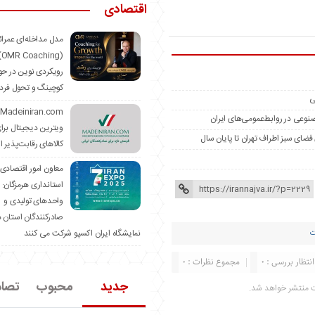
اقتصادی
مدل مداخله‌ای عمرا
hing)
رویکردی نوین در حو
کوچینگ و تحول فرد
ی
مصنوعی در روابط‌عمومی‌های ایران
ویترین دیجیتال برا
کالاهای رقابت‌پذیر ا
معاون امور اقتصادی
استانداری هرمزگان:
واحدهای تولیدی و
صادرکنندگان استان د
نمایشگاه ایران اکسپو شرکت می کنند
ت
انتظار بررسی : 0
مجموع نظرات : 0
جدید
محبوب
تصا
ت منتشر خواهد شد.