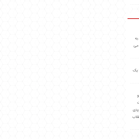
به
 می
 یک
و
وردی
قلاب