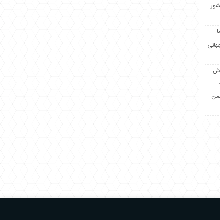
کشور
ا
جهانی
زش
جمن