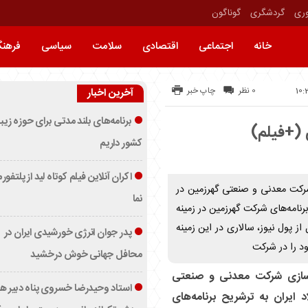
وری
گردشگری
گوناگون
خانه
اجتماعی
اقتصادی
سلامت
سیاسی
فرهن
0 نظر
چاپ خبر
آخرین اخبار
برنامه‌های بلند مدتی برای حوزه زیب
 (+فیلم)
کشور داریم
اکران آنلاین فیلم کوتاه لید از پلتفور
شرکت معدنی و صنعتی گهرزمین در
نما
رنامه‌های شرکت گهرزمین در زمینه
ز پول نیوز، سالاری در این زمینه
پدر جوان انرژی خورشیدی ایران در
محافل جهانی خوش درخشید
 سازی شرکت معدنی و صنعتی
استاد وحیدرضا خسروی پناه دبیر ه
 ایران به ترشریح برنامه‌های