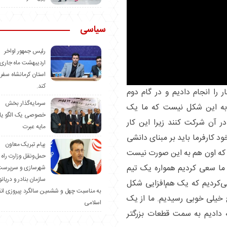
سیاسی
رئیس جمهور اواخر
اردیبهشت ماه جاری 
استان کرمانشاه سفر
کند.
 را انجام دادیم و در گام دوم
سرمایه‌گذار بخش
 به این شکل نیست که ما یک
خصوصی یک الگو یا
ر آن شرکت کنند زیرا این کار
مایه عبرت
ود کارفرما باید بر مبنای دانشی
️پیام تبریک معاون
 که اون هم به این صورت نیست
حمل‌ونقل وزارت راه 
ه ما سعی کردیم همواره یک تیم
شهرسازی و سرپرست
سازمان بنادر و دریان
‌کردیم که یک هم‌افزایی شکل
به مناسبت چهل و ششمین سالگرد پیروزی ان
ج خیلی خوبی رسیدیم. ما از یک
اسلامی
دادیم به سمت قطعات بزرگتر