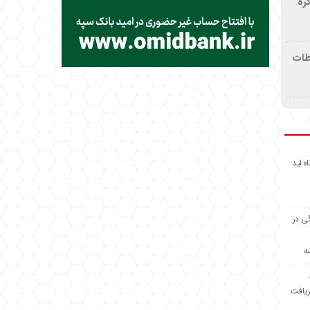
ره
اطات
اه لید
گی در
ه
ریافت