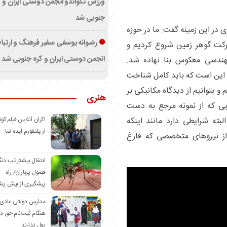
ورزش تکواندو انجمن دوستی ایران و ک
جنوبی شد
ی در این زمینه گفت: ما در حوزه
رضوانه یوسفی سفیر فرهنگ و ارتب
 خود را در شرکت گوهر زمین شروع کردیم و
انجمن دوستی ایران و کره جنوبی شد
ندسی معکوس بنا نهاده شد.
این است که باید کامل شناخت
و بتوانیم از دیدگاه مکانیکی بر
هنری
یی که از نمونه مرجع به دست
اکران آنلاین فیلم کوت
لبته شرایطی دارد مانند اینکه
از پلتفورم ایده نما
 از نیروهای متخصصی که فارغ
انتقال بیشتر تب دن
فصول پرباران/ راه
پیشگیری از نیش پش
مدارس دولتی عادی
هنگام ثبت‌نام حق د
پول ندارند