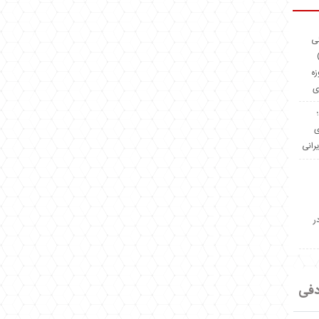
ئی
(OMR Coac
زه
ی
Madeiniran.com؛
ی
یرانی
ر
دفی