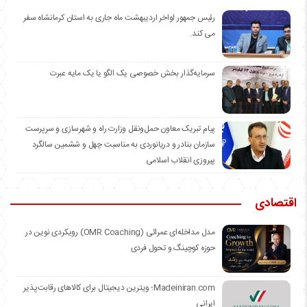
رئیس جمهور اواخر اردیبهشت ماه جاری به استان کرمانشاه سفر
می کند.
سرمایه‌گذار بخش خصوصی یک الگو یا یک مایه عبرت
️پیام تبریک معاون حمل‌ونقل وزارت راه و شهرسازی و سرپرست
سازمان بنادر و دریانوردی به مناسبت چهل و ششمین سالگرد
پیروزی انقلاب اسلامی
اقتصادی
مدل مداخله‌ای عمرائی (OMR Coaching) رویکردی نوین در
حوزه کوچینگ و تحول فردی
Madeiniran.com؛ ویترین دیجیتال برای کالاهای رقابت‌پذیر
ایرانی