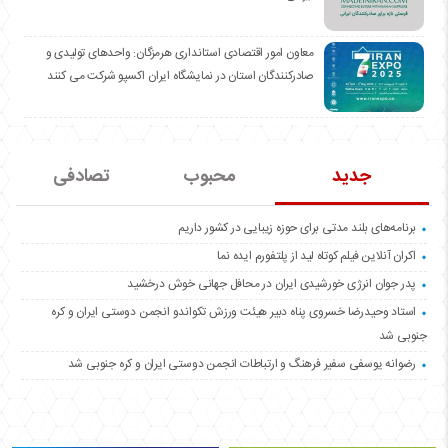
معاون امور اقتصادی استانداری هرمزگان: واحدهای تولیدی و
صادرکنندگان استان در نمایشگاه ایران اکسپو شرکت می کنند
جدید
محبوب
تصادفی
برنامه‌های بلند مدتی برای حوزه زیبایی در کشور داریم
اکران آنلاین فیلم کوتاه لید از پلتفورم ایده نما
پدر جوان انرژی خورشیدی ایران در محافل جهانی خوش درخشید
استاد وحیدرضا خسروی پناه دبیر هیئت ورزش تکواندو انجمن دوستی ایران و کره
جنوبی شد
رضوانه یوسفی سفیر فرهنگ و ارتباطات انجمن دوستی ایران و کره جنوبی شد