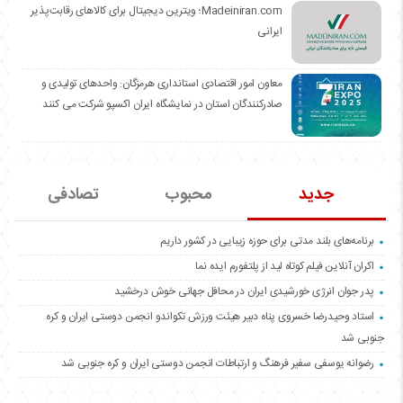
Madeiniran.com؛ ویترین دیجیتال برای کالاهای رقابت‌پذیر
ایرانی
معاون امور اقتصادی استانداری هرمزگان: واحدهای تولیدی و
صادرکنندگان استان در نمایشگاه ایران اکسپو شرکت می کنند
جدید
محبوب
تصادفی
برنامه‌های بلند مدتی برای حوزه زیبایی در کشور داریم
اکران آنلاین فیلم کوتاه لید از پلتفورم ایده نما
پدر جوان انرژی خورشیدی ایران در محافل جهانی خوش درخشید
استاد وحیدرضا خسروی پناه دبیر هیئت ورزش تکواندو انجمن دوستی ایران و کره
جنوبی شد
رضوانه یوسفی سفیر فرهنگ و ارتباطات انجمن دوستی ایران و کره جنوبی شد