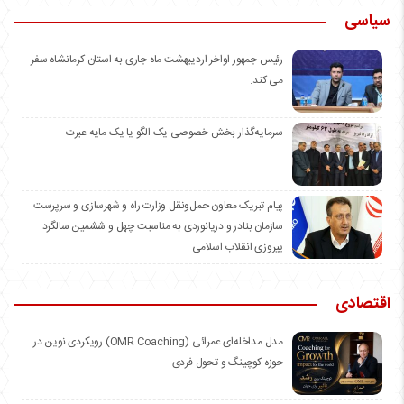
سیاسی
رئیس جمهور اواخر اردیبهشت ماه جاری به استان کرمانشاه سفر
می کند.
سرمایه‌گذار بخش خصوصی یک الگو یا یک مایه عبرت
️پیام تبریک معاون حمل‌ونقل وزارت راه و شهرسازی و سرپرست
سازمان بنادر و دریانوردی به مناسبت چهل و ششمین سالگرد
پیروزی انقلاب اسلامی
اقتصادی
مدل مداخله‌ای عمرائی (OMR Coaching) رویکردی نوین در
حوزه کوچینگ و تحول فردی