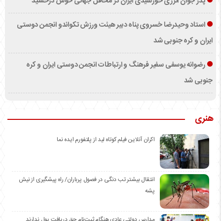
پدر جوان انرژی خورشیدی ایران در محافل جهانی خوش درخشید
استاد وحیدرضا خسروی پناه دبیر هیئت ورزش تکواندو انجمن دوستی
ایران و کره جنوبی شد
رضوانه یوسفی سفیر فرهنگ و ارتباطات انجمن دوستی ایران و کره
جنوبی شد
هنری
اکران آنلاین فیلم کوتاه لید از پلتفورم ایده نما
انتقال بیشتر تب دنگی در فصول پرباران/ راه پیشگیری از نیش
پشه
مدارس دولتی عادی هنگام ثبت‌نام حق دریافت پول ندارند