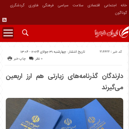
خانه
اجتماعی
اقتصادی
سلامت
سیاسی
فرهنگی
فناوری
گردشگری
گوناگون
کد خبر : 216622
تاریخ انتشار : چهارشنبه 31 جولای 2024 - 13:06
0 نظر
چاپ خبر
دارندگان گذرنامه‌های زیارتی هم ارز اربعین
می‌گیرند