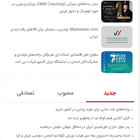
مدل مداخله‌ای عمرائی (OMR Coaching) رویکردی نوین در
حوزه کوچینگ و تحول فردی
Madeiniran.com؛ ویترین دیجیتال برای کالاهای رقابت‌پذیر
ایرانی
معاون امور اقتصادی استانداری هرمزگان: واحدهای تولیدی و
صادرکنندگان استان در نمایشگاه ایران اکسپو شرکت می کنند
جدید
محبوب
تصادفی
برنامه‌های بلند مدتی برای حوزه زیبایی در کشور داریم
اکران آنلاین فیلم کوتاه لید از پلتفورم ایده نما
پدر جوان انرژی خورشیدی ایران در محافل جهانی خوش درخشید
استاد وحیدرضا خسروی پناه دبیر هیئت ورزش تکواندو انجمن دوستی ایران و کره