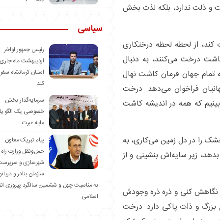
ت و ذلت ندارد، بلکه لذت بخش
سیاسی
کند، از لحظه لحظه درختکاری
رئیس جمهور اواخر
کاشت درخت می‌کنند، به دنبال
اردیبهشت ماه جاری 
استان کرمانشاه سفر
ه تمام جهان فرمان کاشت نهال
کند.
انیان فراخوان می‌دهد. درخت
سرمایه‌گذار بخش
‌بینیم که همه در اندیشه کاشت
خصوصی یک الگو یا
مایه عبرت
خشک را در دل زمین می‌کاری، به
️پیام تبریک معاون
حمل‌ونقل وزارت راه 
دهد، زیر سایه‌اش بنشینی و از
شهرسازی و سرپرست
سازمان بنادر و دریان
به مناسبت چهل و ششمین سالگرد پیروزی ان
، نگاهش کنی و ذره ذره وجودش
اسلامی
 بزرگ و ذات پاکی دارد. درخت