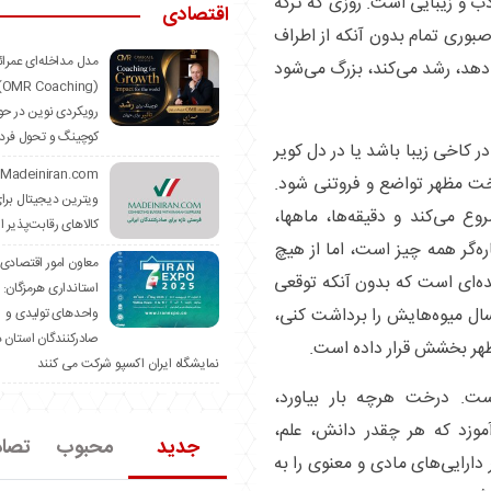
 و زیبایی است. روزی که ترکه
اقتصادی
بوری تمام بدون آنکه از اطراف
مدل مداخله‌ای عمرا
هد، رشد می‌کند، بزرگ می‌شود
hing)
رویکردی نوین در حو
کوچینگ و تحول فرد
ر کاخی زیبا باشد یا در دل کویر
خت مظهر تواضع و فروتنی شود.
ویترین دیجیتال برا
 می‌کند و دقیقه‌ها، ماهها،
کالاهای رقابت‌پذیر ا
ره‌گر همه چیز است، اما از هیچ
معاون امور اقتصادی
ه‌ای است که بدون آنکه توقعی
استانداری هرمزگان:
سال میوه‌هایش را برداشت کنی،
واحدهای تولیدی و
صادرکنندگان استان د
مظهر بخشش قرار داده است.
نمایشگاه ایران اکسپو شرکت می کنند
ت. درخت هرچه بار بیاورد،
آموزد که هر چقدر دانش، علم،
جدید
محبوب
تصا
دارایی‌های مادی و معنوی را به