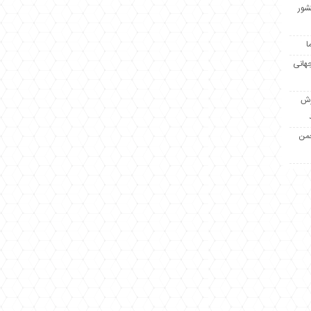
کشور
ا
جهانی
زش
جمن