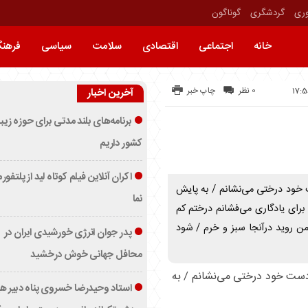
وری
گردشگری
گوناگون
خانه
اجتماعی
اقتصادی
سلامت
سیاسی
فرهن
0 نظر
چاپ خبر
آخرین اخبار
برنامه‌های بلند مدتی برای حوزه زیب
کشور داریم
اکران آنلاین فیلم کوتاه لید از پلتفور
ست خود درختی می‌نشانم / به پایش
نما
ای یادگاری می‌فشانم درختم کم
ن روید درآنجا سبز و خرم / شود
پدر جوان انرژی خورشیدی ایران در
محافل جهانی خوش درخشید
دست خود درختی می‌نشانم / به
استاد وحیدرضا خسروی پناه دبیر ه