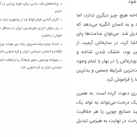
شود.
برنامه‌های بلند مدتی برای حوزه زیبایی در 
داریم
اخه هیچ چیز دیگری ندارد، اما
اکران آنلاین فیلم کوتاه لید از پلتفورم ایده نم
و به انسان انگیزه می‌دهد که
پدر جوان انرژی خورشیدی ایران در محافل 
دیل شد. می‌توان ساعت‌ها پای
خوش درخشید
 کرد، در سایه‌اش آرمید، از
استاد وحیدرضا خسروی پناه دبیر هیئت ور
اییز بود، خشک شدن شاخه و
تکواندو انجمن دوستی ایران و کره جنوبی شد
رضوانه یوسفی سفیر فرهنگ و ارتباطات ان
اره‌اش را در بهار با تمام وجود
دوستی ایران و کره جنوبی شد
خت‌ترین شرایط جسمی و بدترین
ا را فراموش کرد.
اری دعوت کرده است. به همین
یک درخت می‌تواند به تولد یک
 صنایع چوبی یا هر خلاقیت
درخت در نهایت به هیزمی تبدیل