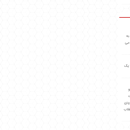
به
 می
 یک
و
وردی
قلاب