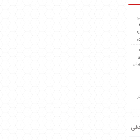
ئی
(OMR Coac
زه
ی
Madeiniran.com؛
ی
یرانی
ر
دفی