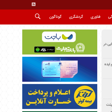
گی
فناوری
گردشگری
گوناگون
ایی در
م ایده
یئت