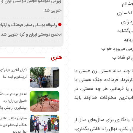
ورزش تکواندو انجمن دوستی ایران و ک
فشانم
جنوبی شد
شاخساری
 زاری
رضوانه یوسفی سفیر فرهنگ و ارتب
می‌گشاید
انجمن دوستی ایران و کره جنوبی شد
باید
رمی می‌رود خواب
هنری
ح تو شاداب
اکران آنلاین فیلم کوت
ا چند ساله هستی. زن هستی یا
از پلتفورم ایده نما
ارفرما، فرمانده جنگ هستی یا
یا فرمانبر، هر چه هستی، در
انتقال بیشتر تب دن
ب‌ترین مخلوقات خداوند باید
فصول پرباران/ راه
پیشگیری از نیش پش
مدارس دولتی عادی
 یادگاری برای سال‌های سال از
هنگام ثبت‌نام حق د
ل بکنی، نهال را داخلش بگذاری،
پول ندارند