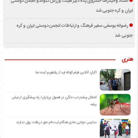
استاد وحیدرضا خسروی پناه دبیر هیئت ورزش تکواندو انجمن دوستی
ایران و کره جنوبی شد
رضوانه یوسفی سفیر فرهنگ و ارتباطات انجمن دوستی ایران و کره
جنوبی شد
هنری
اکران آنلاین فیلم کوتاه لید از پلتفورم ایده نما
انتقال بیشتر تب دنگی در فصول پرباران/ راه پیشگیری از نیش
پشه
مدارس دولتی عادی هنگام ثبت‌نام حق دریافت پول ندارند