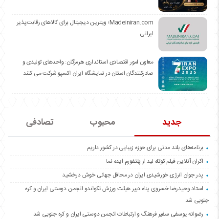
Madeiniran.com؛ ویترین دیجیتال برای کالاهای رقابت‌پذیر
ایرانی
معاون امور اقتصادی استانداری هرمزگان: واحدهای تولیدی و
صادرکنندگان استان در نمایشگاه ایران اکسپو شرکت می کنند
جدید
محبوب
تصادفی
برنامه‌های بلند مدتی برای حوزه زیبایی در کشور داریم
اکران آنلاین فیلم کوتاه لید از پلتفورم ایده نما
پدر جوان انرژی خورشیدی ایران در محافل جهانی خوش درخشید
استاد وحیدرضا خسروی پناه دبیر هیئت ورزش تکواندو انجمن دوستی ایران و کره
جنوبی شد
رضوانه یوسفی سفیر فرهنگ و ارتباطات انجمن دوستی ایران و کره جنوبی شد